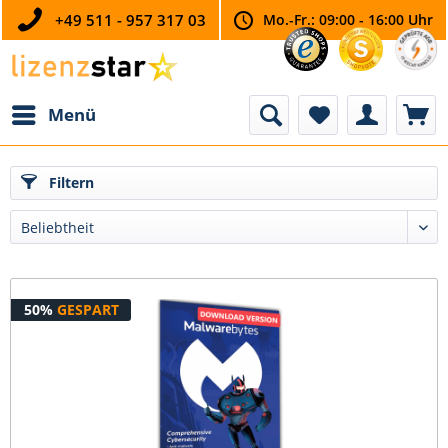
+49 511 - 957 317 03
Mo.-Fr.: 09:00 - 16:00 Uhr
Menü
Filtern
50%
GESPART