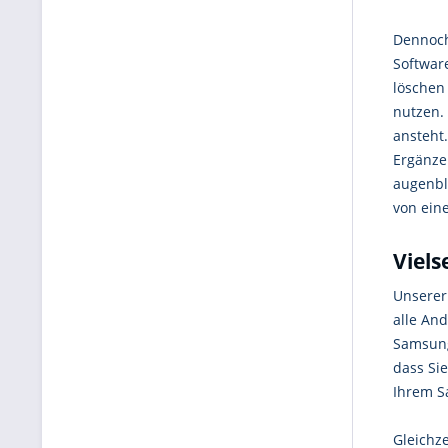
Dennoch 
Softwar
löschen
nutzen.
ansteht
Ergänzen
augenbli
von eine
Viels
Unserer
alle An
Samsung
dass Sie
Ihrem S
Gleichze