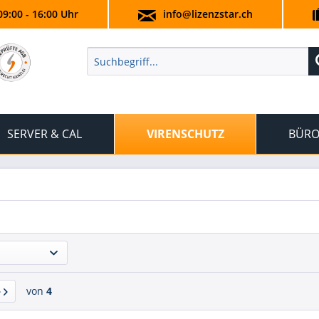
09:00 - 16:00 Uhr
info@lizenzstar.ch
SERVER & CAL
VIRENSCHUTZ
BÜRO
von
4