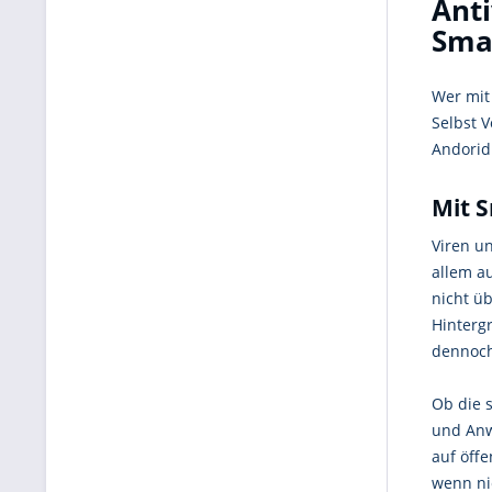
Anti
Sma
Wer mit
Selbst 
Andorid
Mit S
Viren u
allem a
nicht ü
Hinterg
dennoch 
Ob die 
und Anw
auf öff
wenn ni