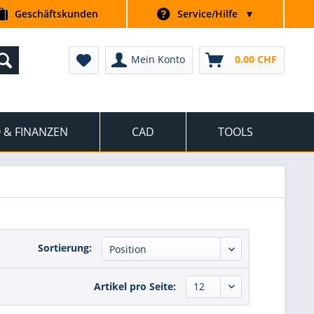
Geschäftskunden
Service/Hilfe
▼
Mein Konto
0.00 CHF
 & FINANZEN
CAD
TOOLS
Sortierung:
Artikel pro Seite: