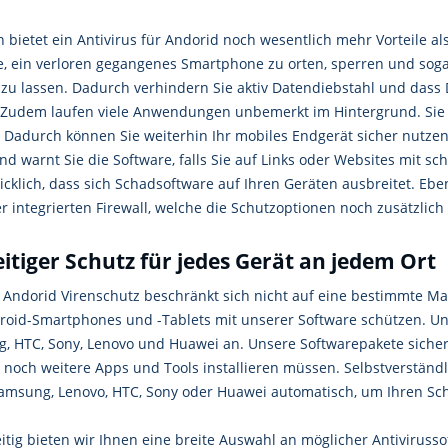
bietet ein Antivirus für Andorid noch wesentlich mehr Vorteile als 
e, ein verloren gegangenes Smartphone zu orten, sperren und sog
 zu lassen. Dadurch verhindern Sie aktiv Datendiebstahl und dass 
 Zudem laufen viele Anwendungen unbemerkt im Hintergrund. Sie
. Dadurch können Sie weiterhin Ihr mobiles Endgerät sicher nutzen
d warnt Sie die Software, falls Sie auf Links oder Websites mit sc
cklich, dass sich Schadsoftware auf Ihren Geräten ausbreitet. Eben
r integrierten Firewall, welche die Schutzoptionen noch zusätzlich 
eitiger Schutz für jedes Gerät an jedem Ort
 Andorid Virenschutz beschränkt sich nicht auf eine bestimmte M
droid-Smartphones und -Tablets mit unserer Software schützen. U
, HTC, Sony, Lenovo und Huawei an. Unsere Softwarepakete sichern 
 noch weitere Apps und Tools installieren müssen. Selbstverständl
amsung, Lenovo, HTC, Sony oder Huawei automatisch, um Ihren Schu
itig bieten wir Ihnen eine breite Auswahl an möglicher Antiviruss