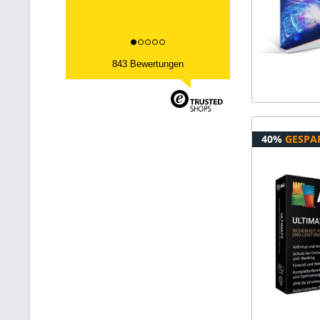
843 Bewertungen
40%
GESPA