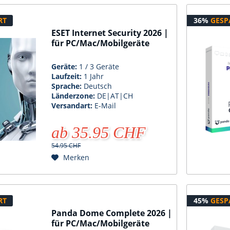
RT
36%
GESP
ESET Internet Security 2026 |
für PC/Mac/Mobilgeräte
Geräte:
1 / 3 Geräte
Laufzeit:
1 Jahr
Sprache:
Deutsch
Länderzone:
DE|AT|CH
Versandart:
E-Mail
ab 35.95 CHF
54.95 CHF
Merken
RT
45%
GESP
Panda Dome Complete 2026 |
für PC/Mac/Mobilgeräte