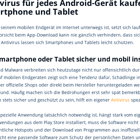
virus für jedes Android-Gerät kaufe
rtphone und Tablet
 seinem mobilen Endgerät im Internet unterwegs ist, setzt sich la
Vorsicht beim App-Download kann nie gänzlich verhindern, dass sic
 Antivirus lassen sich Smartphones und Tablets leicht schützen.
martphone oder Tablet sicher und mobil ins
nd Malware verbreiten sich heutzutage nicht nur offensichtlich du
uf mobilen Endgeräten zeigt sich eine Tendenz dafür, Schädlinge 
ber offizielle Shops oder direkt beim Hersteller heruntergeladen 
rund. Häufig machen sich die Bedrohungen erst sehr spät bemerkba
stets sicher und geschützt zu sein, hilft ein eigener
Antivirus
spez
spezielle Anwendung tatsächlich notwendig ist, hängt stark vom e
endungen aus dem Play Store installiert, muss die Software nicht z
entliche Hotspots und der Download von Programmen aus inoffiziell
cht eine passende Software zum Schutz der persönlichen Daten un