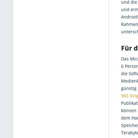
und die
und erm
Android 
Rahmen 
untersch
Für d
Das Mic
6 Perso
die Sof
Medienk
günstig
365 Sin
Publika
können 
dem Ha
Speicher
Terabyt