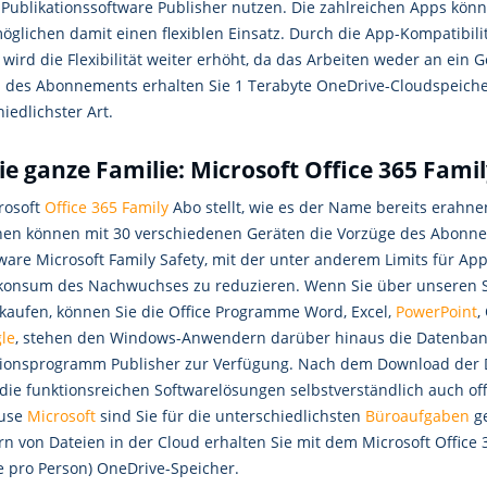
 Publikationssoftware Publisher nutzen. Die zahlreichen Apps kön
öglichen damit einen flexiblen Einsatz. Durch die App-Kompatibil
wird die Flexibilität weiter erhöht, da das Arbeiten weder an ein 
des Abonnements erhalten Sie 1 Terabyte OneDrive-Cloudspeicher
iedlichster Art.
ie ganze Familie: Microsoft Office 365 Fami
rosoft
Office 365 Family
Abo stellt, wie es der Name bereits erahnen 
nen können mit 30 verschiedenen Geräten die Vorzüge des Abonne
tware Microsoft Family Safety, mit der unter anderem Limits für A
onsum des Nachwuchses zu reduzieren. Wenn Sie über unseren Sho
 kaufen, können Sie die Office Programme Word, Excel,
PowerPoint
,
gle
, stehen den Windows-Anwendern darüber hinaus die Datenban
tionsprogramm Publisher zur Verfügung. Nach dem Download de
die funktionsreichen Softwarelösungen selbstverständlich auch off
use
Microsoft
sind Sie für die unterschiedlichsten
Büroaufgaben
ge
n von Dateien in der Cloud erhalten Sie mit dem Microsoft Office 3
e pro Person) OneDrive-Speicher.