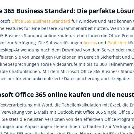
e 365 Business Standard: Die perfekte Lös
rosoft
Office 365 Business Standard
für Windows und Mac können U
che Features für eine bessere Zusammenarbeit nutzen. Wenn Sie üb
365 Business Standard online kaufen, stehen Ihnen die Office-P
int zur Verfügung. Die Softwarelösungen
Access
und
Publisher
kön
Desktop-Anwendung nach dem Download von dem Server oder mobil
fitieren Sie von unzähligen Funktionen im Bereich Sicherheit und
nlinebesprechungen sowie Videoanrufe mit bis zu 300 Teilnehmern
able Chatfunktionen. Mit dem Microsoft Office 365 Business Standa
peicher für eine unkomplizierte Dateispeicherung und –freigabe.
soft Office 365 online kaufen und die neu
extverarbeitung mit Word, die Tabellenkalkulation mit Excel, die 
 Verwaltung von E-Mails mit Outlook, mit Office 365 Single, Office
n Sie stets die neusten Versionen von den effektiven Office Progr
rungen und Anpassungen stehen Ihnen fortlaufend zur Verfügung.
ft Office 365 günstig kaufen, sind Sie zu Hause und im Büro für d