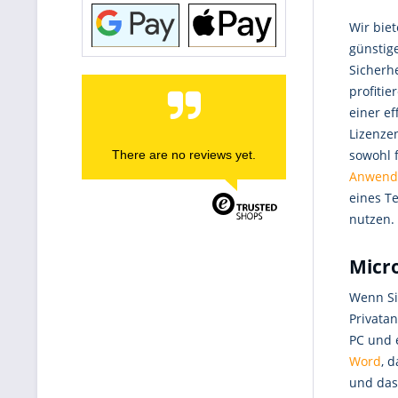
Wir bie
günstige
Sicherh
profiti
einer e
Lizenzen
sowohl 
There are no reviews yet.
Anwend
eines Te
nutzen.
Micro
Wenn Si
Privata
PC und 
Word
, 
und das