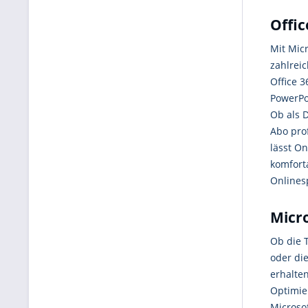
Offic
Mit Mic
zahlrei
Office 
PowerPo
Ob als 
Abo pro
lässt O
komfort
Onlines
Micro
Ob die T
oder die
erhalte
Optimie
Microso