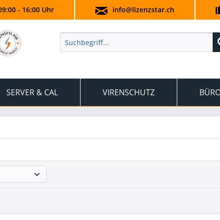
09:00 - 16:00 Uhr
info@lizenzstar.ch
SERVER & CAL
VIRENSCHUTZ
BÜRO
5