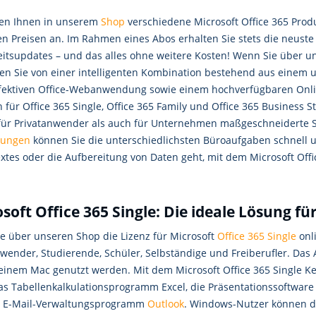
ten Ihnen in unserem
Shop
verschiedene Microsoft Office 365 Prod
n Preisen an. Im Rahmen eines Abos erhalten Sie stets die neuste 
eitsupdates – und das alles ohne weitere Kosten! Wenn Sie über u
eren Sie von einer intelligenten Kombination bestehend aus einem
ffektiven Office-Webanwendung sowie einem hochverfügbaren Onli
 für Office 365 Single, Office 365 Family und Office 365 Business 
für Privatanwender als auch für Unternehmen maßgeschneiderte 
ungen
können Sie die unterschiedlichsten Büroaufgaben schnell un
xtes oder die Aufbereitung von Daten geht, mit dem Microsoft Offi
soft Office 365 Single: Die ideale Lösung fü
e über unseren Shop die Lizenz für Microsoft
Office 365 Single
onli
nwender, Studierende, Schüler, Selbständige und Freiberufler. D
einem Mac genutzt werden. Mit dem Microsoft Office 365 Single Ke
das Tabellenkalkulationsprogramm Excel, die Präsentationssoftware
 E-Mail-Verwaltungsprogramm
Outlook
. Windows-Nutzer können d