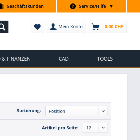
Geschäftskunden
Service/Hilfe
▼
Mein Konto
0.00 CHF
 & FINANZEN
CAD
TOOLS
Sortierung:
Artikel pro Seite: