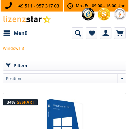
+49 511 - 957 317 03
Mo.-Fr.: 09:00 - 16:00 Uhr
Menü
Windows 8
Filtern
34%
GESPART