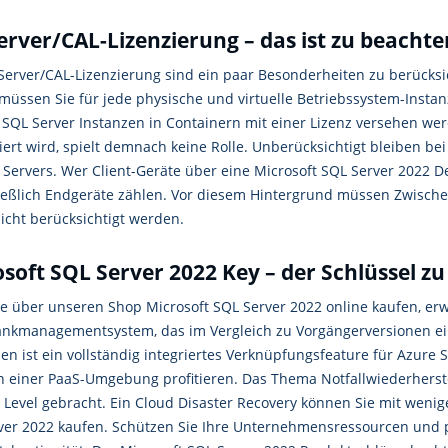
erver/CAL-Lizenzierung – das ist zu beachte
 Server/CAL-Lizenzierung sind ein paar Besonderheiten zu berücksi
 müssen Sie für jede physische und virtuelle Betriebssystem-Insta
SQL Server Instanzen in Containern mit einer Lizenz versehen wer
siert wird, spielt demnach keine Rolle. Unberücksichtigt bleiben b
Servers. Wer Client-Geräte über eine Microsoft SQL Server 2022 Dev
ießlich Endgeräte zählen. Vor diesem Hintergrund müssen Zwische
icht berücksichtigt werden.
soft SQL Server 2022 Key – der Schlüssel z
e über unseren Shop Microsoft SQL Server 2022 online kaufen, erwe
nkmanagementsystem, das im Vergleich zu Vorgängerversionen ei
en ist ein vollständig integriertes Verknüpfungsfeature für Azure
en einer PaaS-Umgebung profitieren. Das Thema Notfallwiederherst
Level gebracht. Ein Cloud Disaster Recovery können Sie mit wenige
ver 2022 kaufen. Schützen Sie Ihre Unternehmensressourcen und p