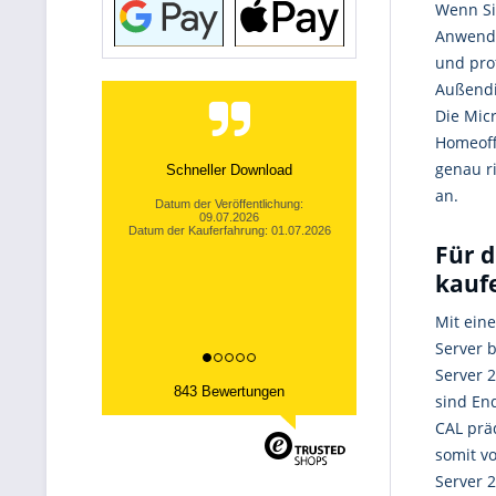
Wenn Si
Anwende
und prof
Außendi
Die Mic
Homeoff
genau r
Schneller Download
an.
Datum der Veröffentlichung:
09.07.2026
Datum der Kauferfahrung: 01.07.2026
Für d
kauf
Mit ein
Server b
Server 
843 Bewertungen
sind En
CAL prä
somit v
Server 2