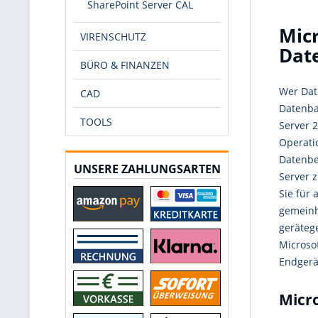
SharePoint Server CAL
Micr
VIRENSCHUTZ
Dat
BÜRO & FINANZEN
Wer Date
CAD
Datenba
TOOLS
Server 
Operati
Datenbe
UNSERE ZAHLUNGSARTEN
Server 
Sie für
gemeinh
geräteg
Microso
Endgerä
Micr