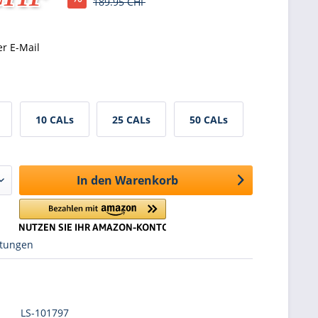
189.95 CHF
er E-Mail
10 CALs
25 CALs
50 CALs
In den
Warenkorb
tungen
LS-101797