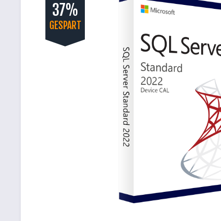
37%
GESPART