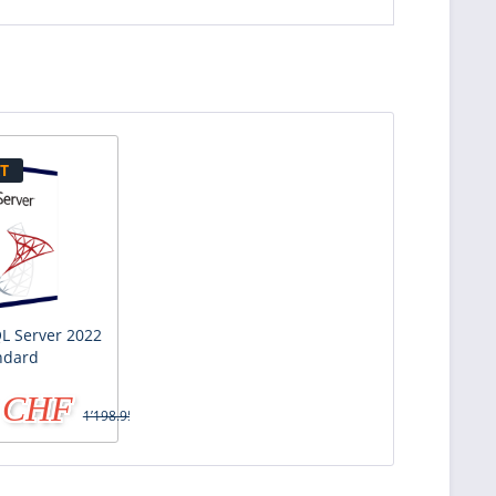
T
QL Server 2022
ndard
5 CHF
1’198.95 CHF