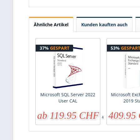
Ähnliche Artikel
Kunden kauften auch
37%
GESPART
53%
GESPAR
Microsoft SQL Server 2022
Microsoft Exc
User CAL
2019 S
ab 119.95 CHF
409.95
189.95 CHF