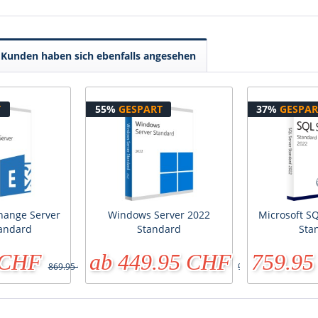
Kunden haben sich ebenfalls angesehen
T
55%
GESPART
37%
GESPAR
hange Server
Windows Server 2022
Microsoft S
tandard
Standard
Sta
 CHF
ab 449.95 CHF
759.9
869.95 CHF
990.90 CHF