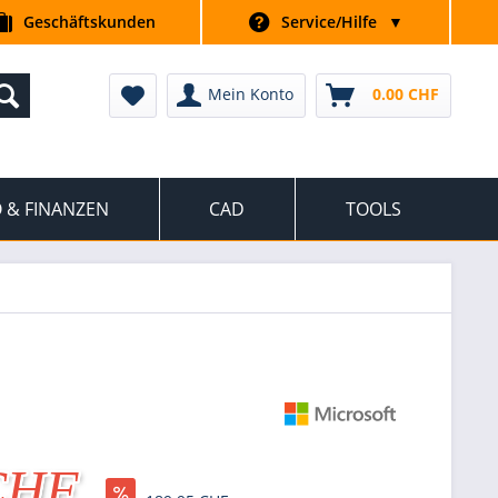
Geschäftskunden
Service/Hilfe
▼
Mein Konto
0.00 CHF
 & FINANZEN
CAD
TOOLS
CHF