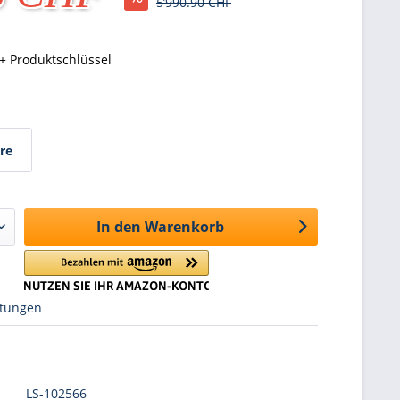
5’990.90 CHF
+ Produktschlüssel
re
In den
Warenkorb
tungen
LS-102566