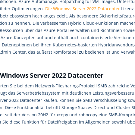
nktionen. Azure Automanage, Hotpatching für VM-Images, Unterstü
il der Optimierungen.
Die Windows Server 2022 Datacenter
Lizenz 
erbetriebssystem hoch angesiedelt. Als besondere Sicherheitsfeat
ection zu nennen. Die verbesserten Hybrid Cloud-Funktionen mach
 Ressourcen über das Azure-Portal verwalten und Richtlinien sowi
n Azure-Konzepten auf und enthält auch containerisierte Versione
te Datenoptionen bei Ihren Kubernetes-basierten Hybridanwendun
Admin Center, das äußerst komfortabel zu bedienen ist und Verwalt
 Windows Server 2022 Datacenter
rten Sie bei dem Netzwerk-Filesharing-Protokoll SMB zahlreiche V
ugt das Serverbetriebssystem mit deutlichen Leistungsverbesser
rver 2022 Datacenter kaufen, können Sie SMB-Verschlüsselung so
n. Diese Funktionalität betrifft Storage Spaces Direct und Cluste
t seit der Version 20H2 für xcopy und robocopy eine SMB-Kompri
 Sie diese Funktion für Dateifreigaben im Allgemeinen sowohl üb