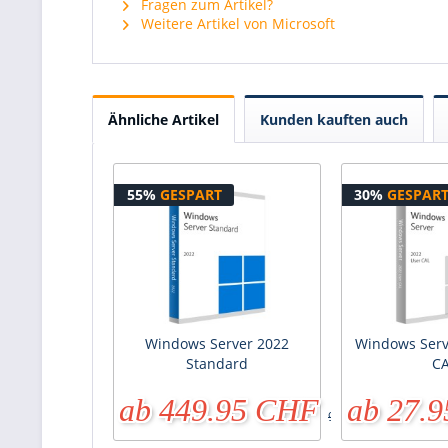
Fragen zum Artikel?
Weitere Artikel von Microsoft
Ähnliche Artikel
Kunden kauften auch
55%
GESPART
30%
GESPAR
Windows Server 2022
Windows Serv
Standard
C
ab 449.95 CHF
ab 27.
990.90 CHF