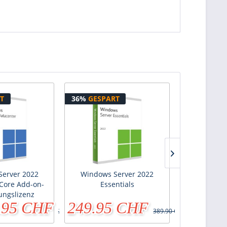
T
36%
GESPART
50%
GESPA
erver 2022
Windows Server 2022
Microsoft RD
Core Add-on-
Essentials
+ User Z
ungslizenz
.95 CHF
249.95 CHF
ab 79
290.90 CHF
389.90 CHF