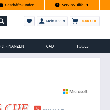
Geschäftskunden
Service/Hilfe
▼
Mein Konto
0.00 CHF
 & FINANZEN
CAD
TOOLS
5 CHF