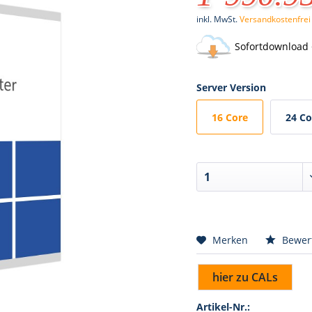
inkl. MwSt.
Versandkostenfrei
Sofortdownload 
Server Version
16 Core
24 Co
Merken
Bewer
hier zu CALs
Artikel-Nr.: