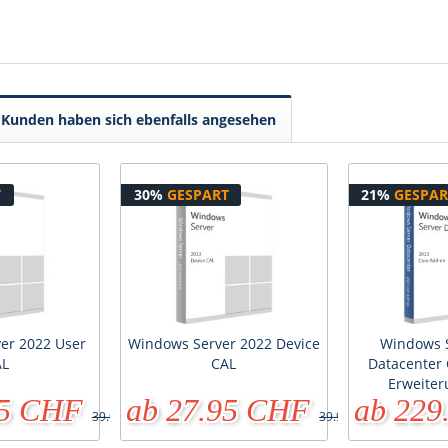
Kunden haben sich ebenfalls angesehen
T
30%
GESPART
21%
GESPAR
er 2022 User
Windows Server 2022 Device
Windows S
AL
CAL
Datacenter 
Erweiter
95 CHF
ab 27.95 CHF
ab 229
39.90 CHF
39.90 CHF