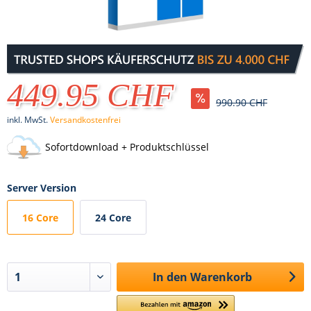
449.95 CHF
990.90 CHF
inkl. MwSt.
Versandkostenfrei
Sofortdownload + Produktschlüssel
Server Version
16 Core
24 Core
In den
Warenkorb