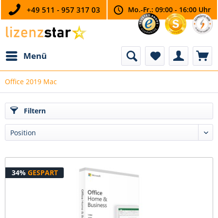
+49 511 - 957 317 03
Mo.-Fr.: 09:00 - 16:00 Uhr
Menü
Office 2019 Mac
Filtern
34%
GESPART