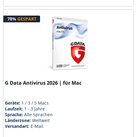
78%
GESPART
G Data Antivirus 2026 | für Mac
Geräte:
1 / 3 / 5 Macs
Laufzeit:
1 - 3 Jahre
Sprache:
Alle Sprachen
Länderzone:
Weltweit
Versandart:
E-Mail