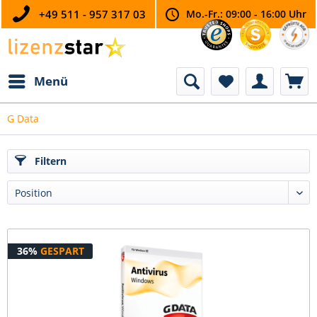
+49 511 - 957 317 03
Mo.-Fr.: 09:00 - 16:00 Uhr
Menü
G Data
Filtern
36%
GESPART