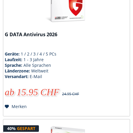
G DATA Antivirus 2026
Geräte:
1 / 2 / 3 / 4 / 5 PCs
Laufzeit:
1 - 3 Jahre
Sprache:
Alle Sprachen
Länderzone:
Weltweit
Versandart:
E-Mail
ab 15.95 CHF
24.95 CHF
Merken
40%
GESPART