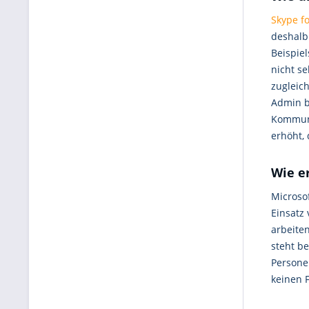
Skype f
deshalb
Beispie
nicht se
zugleic
Admin b
Kommuni
erhöht,
Wie e
Microso
Einsatz
arbeite
steht be
Personen
keinen 