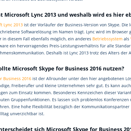
st Microsoft Lync 2013 und weshalb wird es hier e
ft Lync 2013
ist der Vorläufer der Business-Version von Skype. Die l
schriebene Softwarelösung im Namen trägt. Lync wird im Browser ge
r in diesem Fall ebenfalls möglich, ein anderes
Betriebssystem
als
tware ein hervorragendes Preis-Leistungsverhältnis für alle Stand
hmenskommunikation. Deshalb ist Lync 2013 trotz des Alters der
ollte Microsoft Skype for Business 2016 nutzen?
or Business 2016
ist der Allrounder unter den hier angebotenen Lö
ndige, Freiberufler und kleine Unternehmen sehr gut. Es kann auch
ngen zum Einsatz kommen. Besonderes Kennzeichen dieser Variante 
uten Gruppenfunktionen. Es lassen sich problemlos Konferenzen 
hren. Eine hohe Flexibilität bezüglich der Kommunikationspartner 
lltag unverzichtbar ist.
nterscheidet sich Microsoft Skype for Business 20