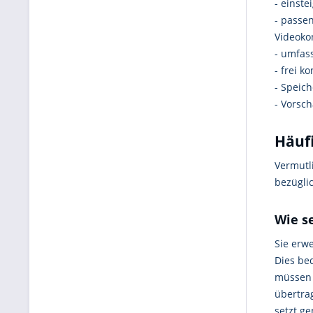
- einste
- passe
Videoko
- umfas
- frei 
- Speic
- Vorsch
Häufi
Vermutl
bezügli
Wie s
Sie erw
Dies be
müssen 
übertra
setzt g