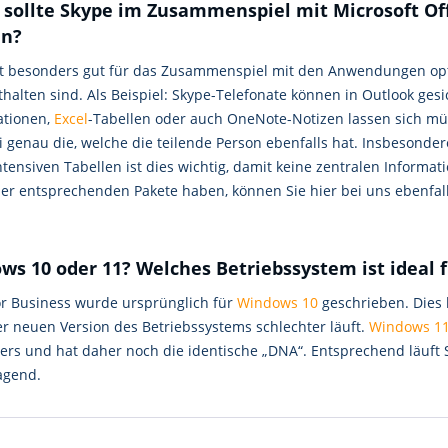
 sollte Skype im Zusammenspiel mit Microsoft Off
n?
st besonders gut für das Zusammenspiel mit den Anwendungen opti
halten sind. Als Beispiel: Skype-Telefonate können in Outlook ges
ationen,
Excel
-Tabellen oder auch OneNote-Notizen lassen sich mü
i genau die, welche die teilende Person ebenfalls hat. Insbesonde
tensiven Tabellen ist dies wichtig, damit keine zentralen Informati
der entsprechenden Pakete haben, können Sie hier bei uns ebenfal
ws 10 oder 11? Welches Betriebssystem ist ideal f
or Business wurde ursprünglich für
Windows 10
geschrieben. Dies 
er neuen Version des Betriebssystems schlechter läuft.
Windows 1
ers und hat daher noch die identische „DNA“. Entsprechend läuft
agend.