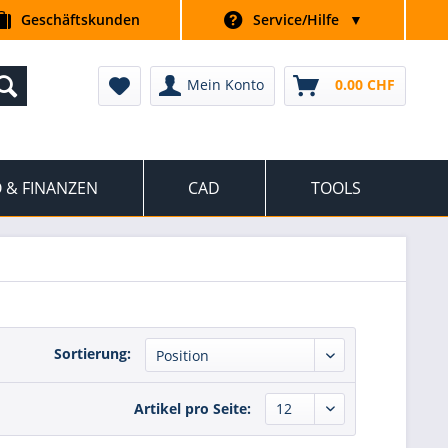
Geschäftskunden
Service/Hilfe
▼
Mein Konto
0.00 CHF
 & FINANZEN
CAD
TOOLS
Sortierung:
Artikel pro Seite: