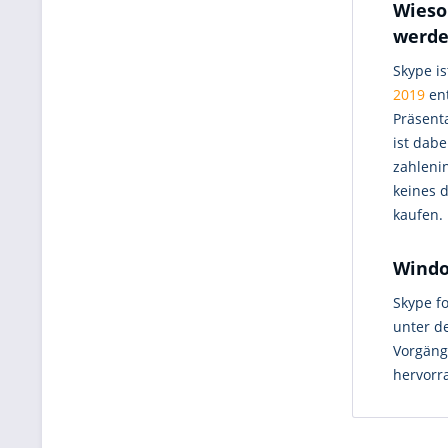
Wieso
werde
Skype i
2019
ent
Präsent
ist dabe
zahlenin
keines 
kaufen.
Windo
Skype f
unter d
Vorgäng
hervorr