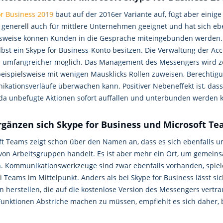
or Business 2019
baut auf der 2016er Variante auf, fügt aber einige
 generell auch für mittlere Unternehmen geeignet und hat sich eb
lsweise können Kunden in die Gespräche miteingebunden werden. D
lbst ein Skype for Business-Konto besitzen. Die Verwaltung der Ac
h umfangreicher möglich. Das Management des Messengers wird zen
eispielsweise mit wenigen Mausklicks Rollen zuweisen, Berechti
kationsverläufe überwachen kann. Positiver Nebeneffekt ist, dass
 da unbefugte Aktionen sofort auffallen und unterbunden werden 
rgänzen sich Skype for Business und Microsoft T
ft Teams zeigt schon über den Namen an, dass es sich ebenfalls u
 von Arbeitsgruppen handelt. Es ist aber mehr ein Ort, um gemein
n. Kommunikationswerkzeuge sind zwar ebenfalls vorhanden, spielen
i Teams im Mittelpunkt. Anders als bei Skype for Business lässt si
 herstellen, die auf die kostenlose Version des Messengers vertra
Funktionen Abstriche machen zu müssen, empfiehlt es sich dahe