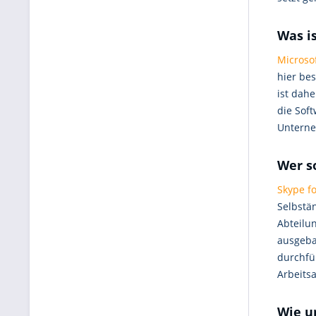
Was i
Microso
hier be
ist dahe
die Sof
Unterne
Wer s
Skype f
Selbstä
Abteilu
ausgeba
durchfü
Arbeitsa
Wie u