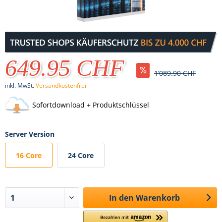
649.95 CHF
1’089.90 CHF
inkl. MwSt.
Versandkostenfrei
Sofortdownload + Produktschlüssel
Server Version
16 Core
24 Core
In den
Warenkorb