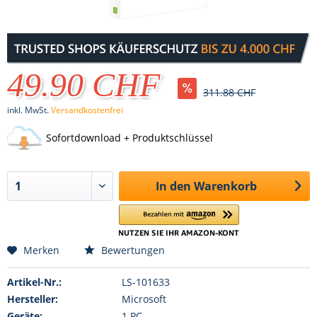
49.90 CHF
311.88 CHF
inkl. MwSt.
Versandkostenfrei
Sofortdownload + Produktschlüssel
In den
Warenkorb
Merken
Bewertungen
Artikel-Nr.:
LS-101633
Hersteller:
Microsoft
Geräte:
1 PC