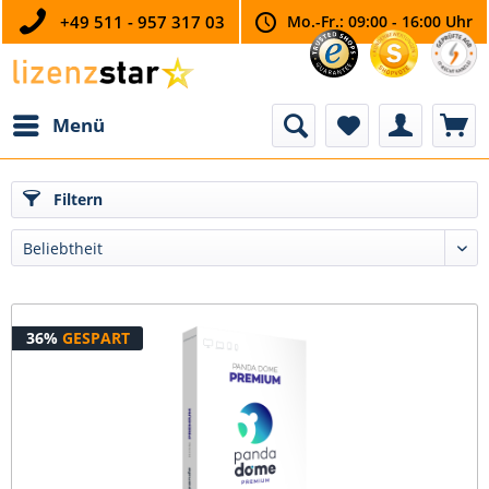
+49 511 - 957 317 03
Mo.-Fr.: 09:00 - 16:00 Uhr
Menü
Filtern
36%
GESPART