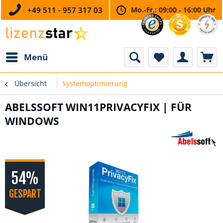
+49 511 - 957 317 03
Mo.-Fr.: 09:00 - 16:00 Uhr
Menü
Übersicht
Systemoptimierung
ABELSSOFT WIN11PRIVACYFIX | FÜR
WINDOWS
54%
GESPART