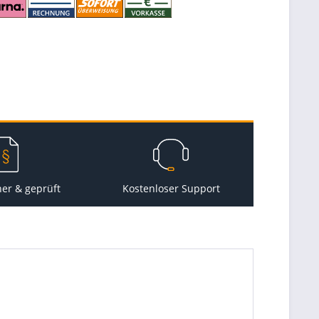
her & geprüft
Kostenloser Support