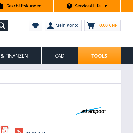
Geschäftskunden
Service/Hilfe
▼
Mein Konto
0.00 CHF
 & FINANZEN
CAD
TOOLS
HF