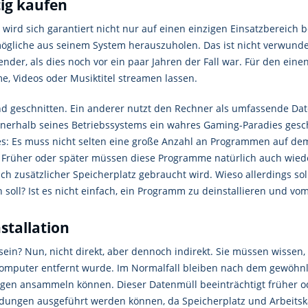
ig kaufen
ird sich garantiert nicht nur auf einen einzigen Einsatzbereich b
gliche aus seinem System herauszuholen. Das ist nicht verwunderl
nder, als dies noch vor ein paar Jahren der Fall war. Für den ein
lme, Videos oder Musiktitel streamen lassen.
und geschnitten. Ein anderer nutzt den Rechner als umfassende Dat
 innerhalb seines Betriebssystems ein wahres Gaming-Paradies ge
: Es muss nicht selten eine große Anzahl an Programmen auf dem 
rüher oder später müssen diese Programme natürlich auch wieder 
h zusätzlicher Speicherplatz gebraucht wird. Wieso allerdings so
oll? Ist es nicht einfach, ein Programm zu deinstallieren und v
stallation
ein? Nun, nicht direkt, aber dennoch indirekt. Sie müssen wissen, 
omputer entfernt wurde. Im Normalfall bleiben nach dem gewöhnl
engen ansammeln können. Dieser Datenmüll beeinträchtigt früher o
ngen ausgeführt werden können, da Speicherplatz und Arbeitskap