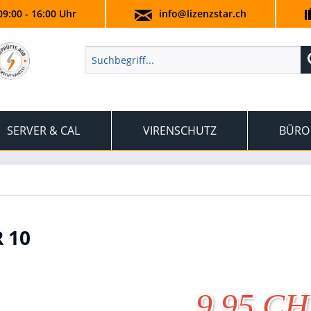
09:00 - 16:00 Uhr
info@lizenzstar.ch
SERVER & CAL
VIRENSCHUTZ
BÜRO
 10
9.95 C