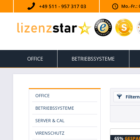
+49 511 - 957 317 03
Mo.-Fr.: 
OFFICE
BETRIEBSSYSTEME
OFFICE
Filtern
BETRIEBSSYSTEME
SERVER & CAL
VIRENSCHUTZ
65%
GESPA