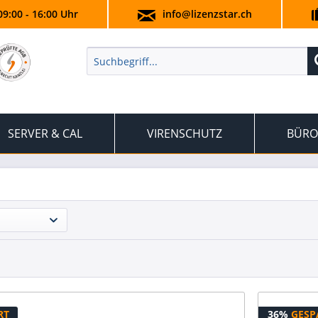
09:00 - 16:00 Uhr
info@lizenzstar.ch
SERVER & CAL
VIRENSCHUTZ
BÜRO
RT
36%
GESP