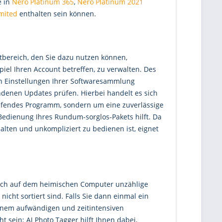
e in
Nero Platinum 365
,
Nero Platinum 2021
mited
enthalten sein können.
rtbereich, den Sie dazu nutzen können,
piel Ihren Account betreffen, zu verwalten. Des
 Einstellungen Ihrer Softwaresammlung
denen Updates prüfen. Hierbei handelt es sich
ufendes Programm, sondern um eine zuverlässige
 Bedienung Ihres Rundum-sorglos-Pakets hilft. Da
alten und unkompliziert zu bedienen ist, eignet
sich auf dem heimischen Computer unzählige
nicht sortiert sind. Falls Sie dann einmal ein
inem aufwändigen und zeitintensiven
 sein: AI Photo Tagger hilft Ihnen dabei,