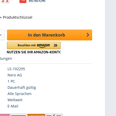
85.90 CHF
+ Produktschlüssel
In den
Warenkorb
tungen
LS-102295
Nero AG
1 PC
Dauerhaft gültig
Alle Sprachen
Weltweit
E-Mail