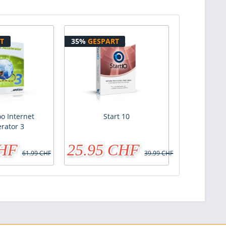
T
35%
GESPART
 Internet
Start 10
erator 3
CHF
25.95 CHF
61.99 CHF
39.99 CHF