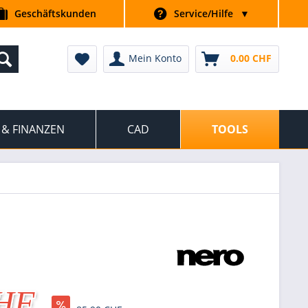
Geschäftskunden
Service/Hilfe
▼
Mein Konto
0.00 CHF
 & FINANZEN
CAD
TOOLS
CHF