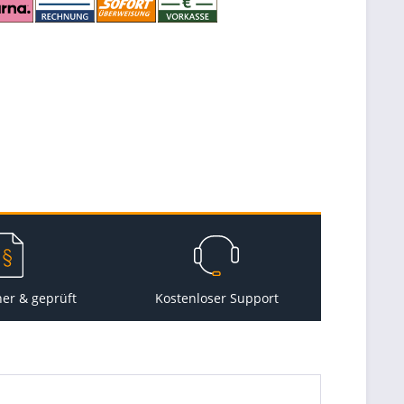
her & geprüft
Kostenloser Support