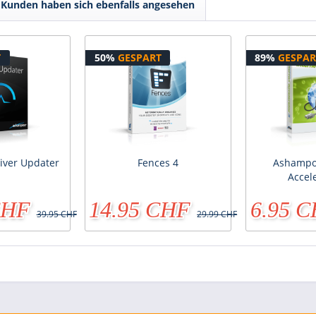
Kunden haben sich ebenfalls angesehen
T
50%
GESPART
89%
GESPAR
iver Updater
Fences 4
Ashampoo
Accel
CHF
14.95 CHF
6.95 
39.95 CHF
29.99 CHF