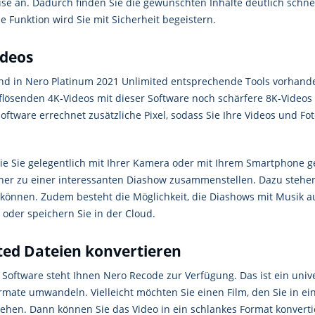
ise an. Dadurch finden Sie die gewünschten Inhalte deutlich schne
Funktion wird Sie mit Sicherheit begeistern.
ideos
nd in Nero Platinum 2021 Unlimited entsprechende Tools vorhande
flösenden 4K-Videos mit dieser Software noch schärfere 8K-Videos 
ftware errechnet zusätzliche Pixel, sodass Sie Ihre Videos und Fo
e Sie gelegentlich mit Ihrer Kamera oder mit Ihrem Smartphone 
rher zu einer interessanten Diashow zusammenstellen. Dazu stehe
önnen. Zudem besteht die Möglichkeit, die Diashows mit Musik au
oder speichern Sie in der Cloud.
ted Dateien konvertieren
Software steht Ihnen Nero Recode zur Verfügung. Das ist ein unive
mate umwandeln. Vielleicht möchten Sie einen Film, den Sie in ei
hen. Dann können Sie das Video in ein schlankes Format konverti