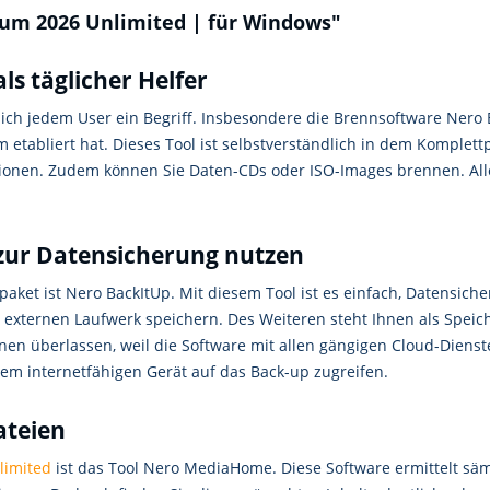
um 2026 Unlimited | für Windows"
ls täglicher Helfer
lich jedem User ein Begriff. Insbesondere die Brennsoftware Nero 
 etabliert hat. Dieses Tool ist selbstverständlich in dem Komplet
ionen. Zudem können Sie Daten-CDs oder ISO-Images brennen. Alle
zur Datensicherung nutzen
paket ist Nero BackItUp. Mit diesem Tool ist es einfach, Datensich
externen Laufwerk speichern. Des Weiteren steht Ihnen als Speich
Ihnen überlassen, weil die Software mit allen gängigen Cloud-Dien
dem internetfähigen Gerät auf das Back-up zugreifen.
ateien
limited
ist das Tool Nero MediaHome. Diese Software ermittelt säm