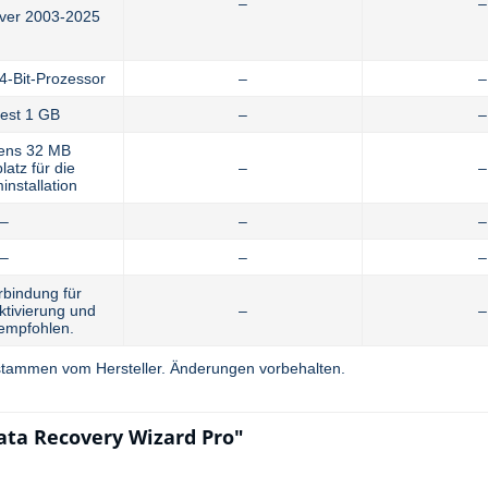
–
–
ver 2003-2025
64-Bit-Prozessor
–
–
est 1 GB
–
–
ens 32 MB
latz für die
–
–
nstallation
–
–
–
–
–
–
rbindung für
ktivierung und
–
–
empfohlen.
tammen vom Hersteller. Änderungen vorbehalten.
ata Recovery Wizard Pro"