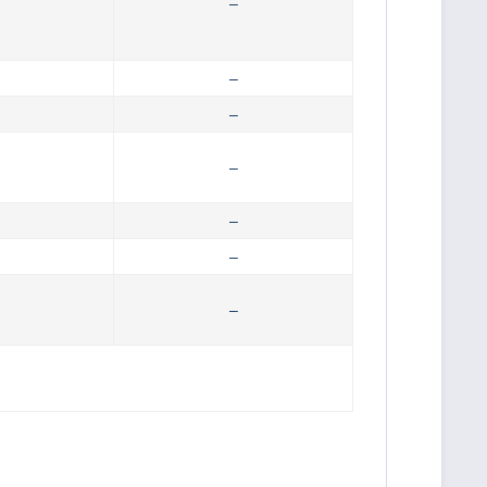
–
–
–
–
–
–
–