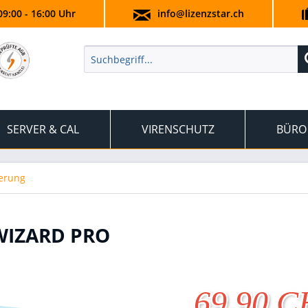
09:00 - 16:00 Uhr
info@lizenzstar.ch
SERVER & CAL
VIRENSCHUTZ
BÜRO
herung
WIZARD PRO
69.90 