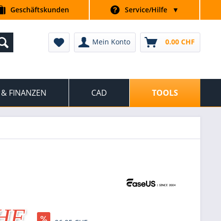
Geschäftskunden
Service/Hilfe
▼
Mein Konto
0.00 CHF
 & FINANZEN
CAD
TOOLS
CHF