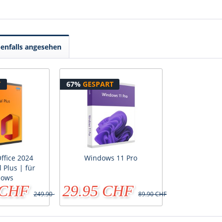
enfalls angesehen
T
67%
GESPART
ffice 2024
Windows 11 Pro
 Plus | für
dows
 CHF
29.95 CHF
249.90 CHF
89.90 CHF