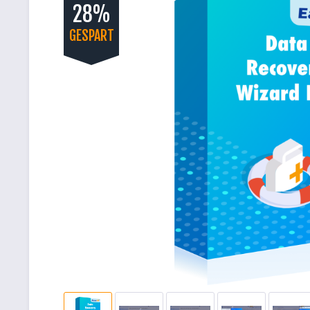
28%
GESPART