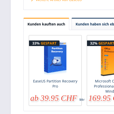
Kunden kauften auch
Kunden haben sich eb
33%
GESPART
32%
GESPAR
EaseUS Partition Recovery
Microsoft O
Pro
Professional
Win
ab 39.95 CHF
169.95
59.95 CHF