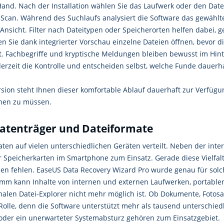
 Hand. Nach der Installation wählen Sie das Laufwerk oder den Dat
 Scan. Während des Suchlaufs analysiert die Software das gewähl
Ansicht. Filter nach Dateitypen oder Speicherorten helfen dabei, g
n Sie dank integrierter Vorschau einzelne Dateien öffnen, bevor 
t. Fachbegriffe und kryptische Meldungen bleiben bewusst im Hin
erzeit die Kontrolle und entscheiden selbst, welche Funde dauerha
rsion steht Ihnen dieser komfortable Ablauf dauerhaft zur Verfügu
chen zu müssen.
Datenträger und Dateiformate
aten auf vielen unterschiedlichen Geräten verteilt. Neben der int
r Speicherkarten im Smartphone zum Einsatz. Gerade diese Vielfalt
eien fehlen. EaseUS Data Recovery Wizard Pro wurde genau für solc
mm kann Inhalte von internen und externen Laufwerken, portable
malen Datei-Explorer nicht mehr möglich ist. Ob Dokumente, Foto
e Rolle, denn die Software unterstützt mehr als tausend unterschie
e oder ein unerwarteter Systemabsturz gehören zum Einsatzgebiet.