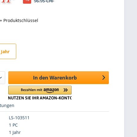
96.95 CHF
+ Produktschlüssel
 Jahr
In den
Warenkorb
tungen
LS-103511
1 PC
1 Jahr