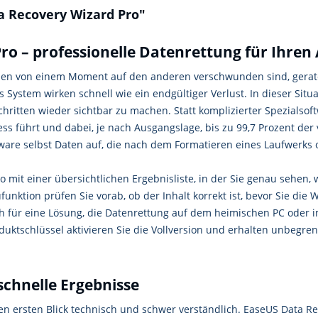
 Recovery Wizard Pro"
o – professionelle Datenrettung für Ihren 
onen von einem Moment auf den anderen verschwunden sind, geraten
es System wirken schnell wie ein endgültiger Verlust. In dieser Situ
hritten wieder sichtbar zu machen. Statt komplizierter Spezialsof
s führt und dabei, je nach Ausgangslage, bis zu 99,7 Prozent der
tware selbst Daten auf, die nach dem Formatieren eines Laufwerks 
mit einer übersichtlichen Ergebnisliste, in der Sie genau sehen, 
nktion prüfen Sie vorab, ob der Inhalt korrekt ist, bevor Sie die
ch für eine Lösung, die Datenrettung auf dem heimischen PC oder i
ktschlüssel aktivieren Sie die Vollversion und erhalten unbegrenz
schnelle Ergebnisse
n ersten Blick technisch und schwer verständlich. EaseUS Data Re