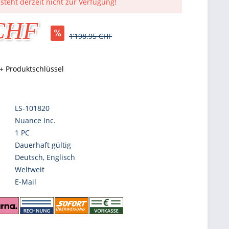
 steht derzeit nicht zur Verfügung!
 CHF
1’198.95 CHF
+ Produktschlüssel
LS-101820
Nuance Inc.
1 PC
Dauerhaft gültig
Deutsch, Englisch
Weltweit
E-Mail