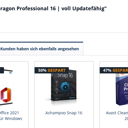
agon Professional 16 | voll Updatefähig"
Kunden haben sich ebenfalls angesehen
T
50%
GESPART
47%
GESPAR
ffice 2021
Ashampoo Snap 16
Avast Clea
für Windows
2