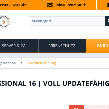
09:00 - 16:00 Uhr
info@lizenzstar.ch
SERVER & CAL
VIRENSCHUTZ
BÜRO
anisation
Spracherkennung
IONAL 16 | VOLL UPDATEFÄHI