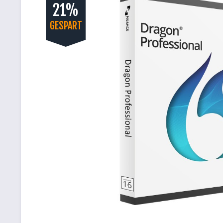
21%
GESPART