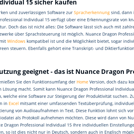
ividual 15 sicher kaufen
rken und zuverlässigen Software zur
Spracherkennung
sind, dann 
rofessional Individual 15 verfügt über eine Erkennungsrate von kn
tur. Doch das ist nicht alles: Die Software lässt sich auch mit za
tzwerke über Sprachsteuerung ist möglich. Nuance Dragon Professio
 mit
Windows
kompatibel ist und die Möglichkeit bietet, sogar indiv
creen steuern. Ebenfalls gehört eine Transkript- und Diktierfunk
Nutzung geeignet - das ist Nuance Dragon Pr
genießen Sie den Funktionsumfang der
Home
Version, doch dazu ko
n Lösung macht. Somit kann Nuance Dragon Professional Individual
welche eine Software zur Steigerung der Produktivität suchen. 
en in
Excel
mitsamt einer umfassenden Textüberprüfung, individuell
ierung von Audioaufnahmen in Text. Diese Funktion lohnt sich vor 
odatei als Protokoll aufnehmen möchten. Diese wird dann von Nuan
 Dragon Professional Individual 15 Ihre individuellen Einstellu
n, so ist dies nicht nur in Deutsch, sondern auch in Englisch mögl