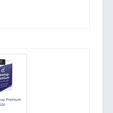
T
nup Premium
026