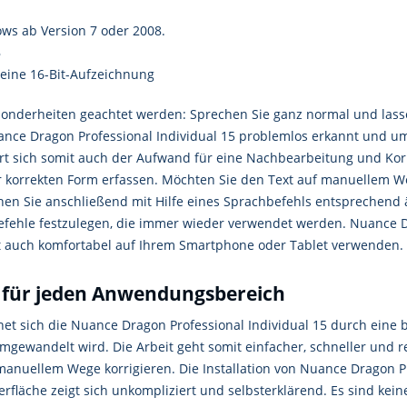
ws ab Version 7 oder 2008.
B
 eine 16-Bit-Aufzeichnung
nderheiten geachtet werden: Sprechen Sie ganz normal und lassen
ce Dragon Professional Individual 15 problemlos erkannt und umg
rt sich somit auch der Aufwand für eine Nachbearbeitung und Korr
er korrekten Form erfassen. Möchten Sie den Text auf manuellem 
n Sie anschließend mit Hilfe eines Sprachbefehls entsprechend änd
befehle festzulegen, die immer wieder verwendet werden. Nuance Dr
t auch komfortabel auf Ihrem Smartphone oder Tablet verwenden.
 für jeden Anwendungsbereich
net sich die Nuance Dragon Professional Individual 15 durch eine 
mgewandelt wird. Die Arbeit geht somit einfacher, schneller und
 manuellem Wege korrigieren. Die Installation von Nuance Dragon Pro
rfläche zeigt sich unkompliziert und selbsterklärend. Es sind kei