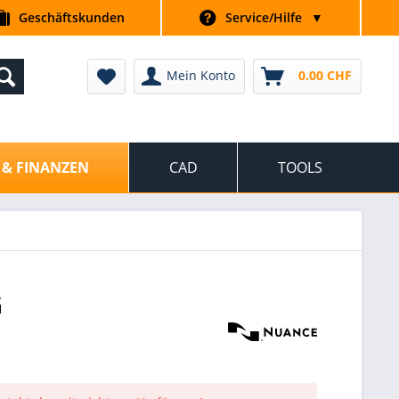
Geschäftskunden
Service/Hilfe
▼
Mein Konto
0.00 CHF
 & FINANZEN
CAD
TOOLS
G