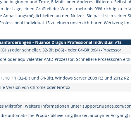
ngabe beginnen und Texte, E-Mails oder Anderes diktieren. Selbst 
n der Lage, einen Großteil der Worte - mehr als 99% richtig zu er
le Anpassungsmöglichkeiten an den Nutzer. Sie passt sich seiner
rofessional Individual 15 zu einem unverzichtbaren Werkzeug im 
anforderungen - Nuance Dragon Professional Individual v15
(GHz) oder schneller, 32-Bit (x86) - oder 64-Bit (x64) -Prozessor
Core oder äquivalenter AMD-Prozessor. Schnellere Prozessoren erzi
1, 10, 11 (32-Bit und 64-Bit), Windows Server 2008 R2 und 2012 R2
elle Version von Chrome oder Firefox
tes Mikrofon. Weitere Informationen unter support.nuance.com/comp
die automatische Produktaktivierung (kurzer, anonymer Vorgang) un