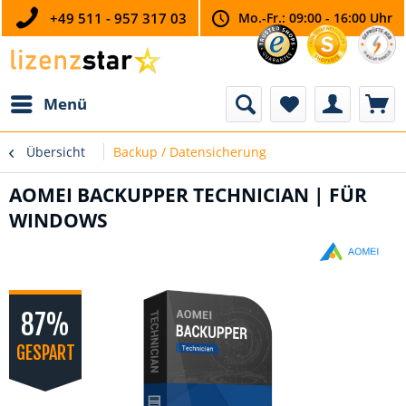
+49 511 - 957 317 03
Mo.-Fr.: 09:00 - 16:00 Uhr
Menü
Übersicht
Backup / Datensicherung
AOMEI BACKUPPER TECHNICIAN | FÜR
WINDOWS
87%
GESPART