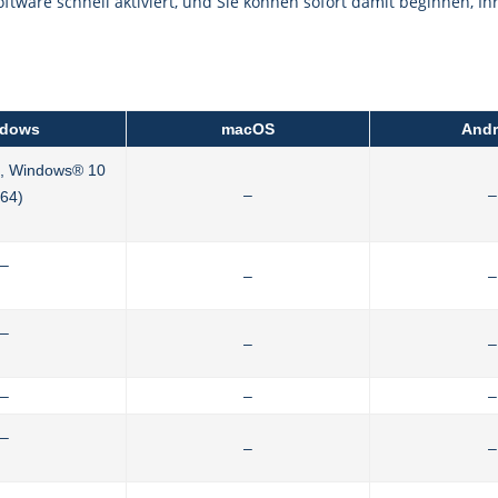
oftware schnell aktiviert, und Sie können sofort damit beginnen, 
dows
macOS
Andr
, Windows® 10
–
–
x64)
–
–
–
–
–
–
–
–
–
–
–
–