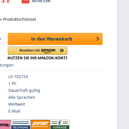
49.95 CHF
+ Produktschlüssel
In den
Warenkorb
tungen
LS-102724
1 PC
Dauerhaft gültig
Alle Sprachen
Weltweit
E-Mail