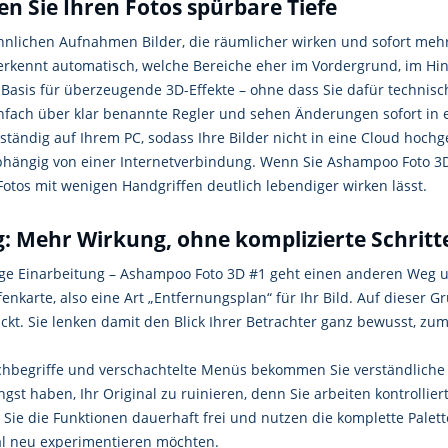
n Sie Ihren Fotos spürbare Tiefe
lichen Aufnahmen Bilder, die räumlicher wirken und sofort mehr
 erkennt automatisch, welche Bereiche eher im Vordergrund, im Hi
 Basis für überzeugende 3D-Effekte – ohne dass Sie dafür techni
nfach über klar benannte Regler und sehen Änderungen sofort in 
ständig auf Ihrem PC, sodass Ihre Bilder nicht in eine Cloud hoc
bhängig von einer Internetverbindung. Wenn Sie Ashampoo Foto 3D
Fotos mit wenigen Handgriffen deutlich lebendiger wirken lässt.
 Mehr Wirkung, ohne komplizierte Schritt
nge Einarbeitung – Ashampoo Foto 3D #1 geht einen anderen Weg un
fenkarte, also eine Art „Entfernungsplan“ für Ihr Bild. Auf dieser 
ckt. Sie lenken damit den Blick Ihrer Betrachter ganz bewusst, zum
Fachbegriffe und verschachtelte Menüs bekommen Sie verständliche E
t haben, Ihr Original zu ruinieren, denn Sie arbeiten kontrollier
Sie die Funktionen dauerhaft frei und nutzen die komplette Palet
al neu experimentieren möchten.