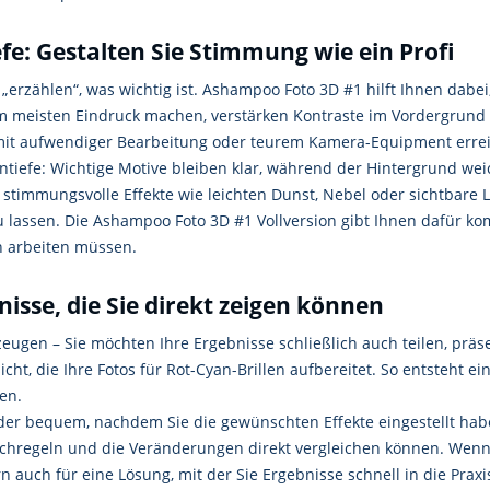
fe: Gestalten Sie Stimmung wie ein Profi
„erzählen“, was wichtig ist. Ashampoo Foto 3D #1 hilft Ihnen dabe
e am meisten Eindruck machen, verstärken Kontraste im Vordergrund
r mit aufwendiger Bearbeitung oder teurem Kamera-Equipment erre
fentiefe: Wichtige Motive bleiben klar, während der Hintergrund w
ie stimmungsvolle Effekte wie leichten Dunst, Nebel oder sichtbare 
u lassen. Die Ashampoo Foto 3D #1 Vollversion gibt Ihnen dafür kom
n arbeiten müssen.
isse, die Sie direkt zeigen können
rzeugen – Sie möchten Ihre Ergebnisse schließlich auch teilen, pr
cht, die Ihre Fotos für Rot-Cyan-Brillen aufbereitet. So entsteht e
en.
ilder bequem, nachdem Sie die gewünschten Effekte eingestellt ha
 nachregeln und die Veränderungen direkt vergleichen können. Wen
ern auch für eine Lösung, mit der Sie Ergebnisse schnell in die Pr