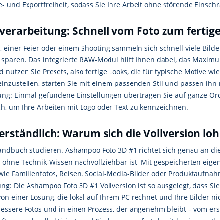
be- und Exportfreiheit, sodass Sie Ihre Arbeit ohne störende Eins
verarbeitung: Schnell vom Foto zum fertig
 einer Feier oder einem Shooting sammeln sich schnell viele Bild
it sparen. Das integrierte RAW-Modul hilft Ihnen dabei, das Max
nutzen Sie Presets, also fertige Looks, die für typische Motive w
f einzustellen, starten Sie mit einem passenden Stil und passen i
tung: Einmal gefundene Einstellungen übertragen Sie auf ganze Ord
h, um Ihre Arbeiten mit Logo oder Text zu kennzeichnen.
erständlich: Warum sich die Vollversion loh
 Handbuch studieren. Ashampoo Foto 3D #1 richtet sich genau an di
h ohne Technik-Wissen nachvollziehbar ist. Mit gespeicherten eige
wie Familienfotos, Reisen, Social-Media-Bilder oder Produktaufna
tzung: Die Ashampoo Foto 3D #1 Vollversion ist so ausgelegt, dass S
on einer Lösung, die lokal auf Ihrem PC rechnet und Ihre Bilder 
 bessere Fotos und in einen Prozess, der angenehm bleibt – vom ers