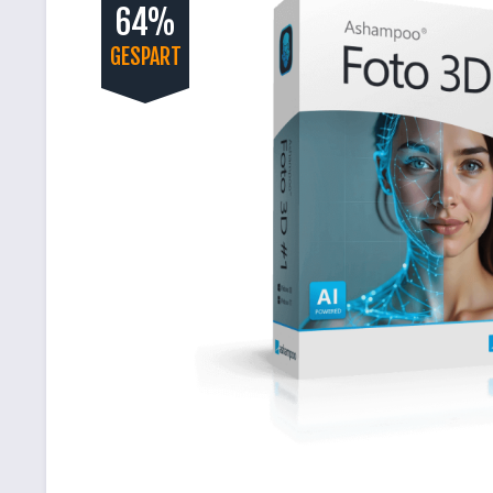
64%
GESPART