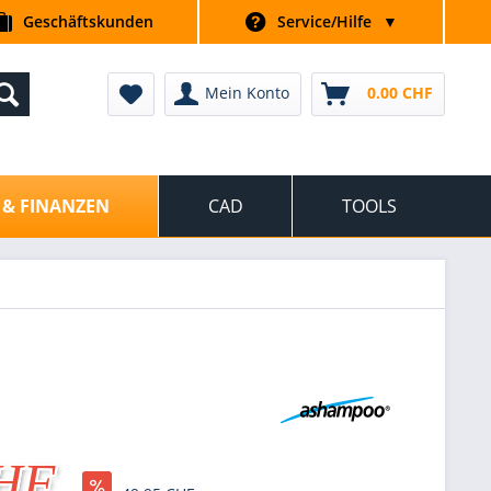
Geschäftskunden
Service/Hilfe
▼
Mein Konto
0.00 CHF
 & FINANZEN
CAD
TOOLS
CHF