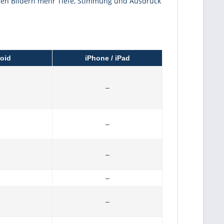
Ihren Bildern mehr Tiefe, Stimmung und Ausdruck
oid
iPhone / iPad
–
–
–
–
–