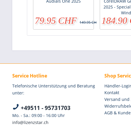
Audials One 2025
CorelDRAW Gr
2025 - Special
Win
79.95 CHF
184.90
149.95 CHF
Service Hotline
Shop Servi
Telefonische Unterstützung und Beratung
Händler-Logi
Kontakt
unter:
Versand und
Widerrufsbel
+49511 - 95731703
AGB & Kunde
Mo. - Sa.: 09:00 - 16:00 Uhr
info@lizenzstar.ch