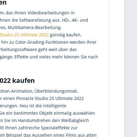
ten
amm, das Ihnen Videobearbeitungen in
ichnen die Softwarelösung aus. HD-, 4K- und
eos, Multikamera-Bearbeitung,
 Studio 25 Ultimate 2022
günstig kaufen,
 hin zu Color-Grading-Funktionen werden Ihrer
rbeitungssoftware geht weit über das
gänge, Effekte und vieles mehr können Sie nach
2022 kaufen
-Motion-Animation, Überblendungsmodi,
r einen Pinnacle Studio 25 Ultimate 2022
ungen. Neu ist die intelligente
n Sie ein bestimmtes Objekt einmalig auswählen
nen Sie im Handumdrehen den Weißabgleich
t Ihnen zahlreiche Spezialeffekte zur
um Beispiel das Aussehen eines Films aus alten