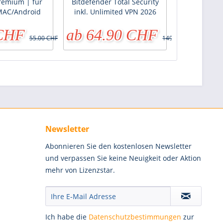
remium | für
Bitdefender Total Security
Tracker PDF
AC/Android
inkl. Unlimited VPN 2026
 CHF
ab 64.90 CHF
ab 82
55.00 CHF
149.95 CHF
Newsletter
Abonnieren Sie den kostenlosen Newsletter
und verpassen Sie keine Neuigkeit oder Aktion
mehr von Lizenzstar.
Ich habe die
Datenschutzbestimmungen
zur