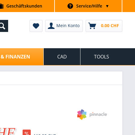
Geschäftskunden
Service/Hilfe
▼
Mein Konto
0.00 CHF
 & FINANZEN
CAD
TOOLS
CHF