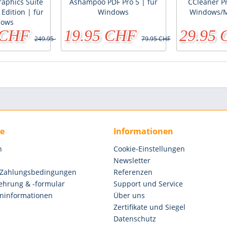
aphics Suite
Ashampoo PDF Pro 5 | für
CCleaner P
 Edition | für
Windows
Windows/M
dows
 CHF
19.95 CHF
29.95
249.95 CHF
79.95 CHF
ce
Informationen
n
Cookie-Einstellungen
Newsletter
 Zahlungsbedingungen
Referenzen
ehrung & -formular
Support und Service
ninformationen
Über uns
Zertifikate und Siegel
Datenschutz