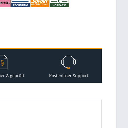
her & geprüft
Kostenloser Support