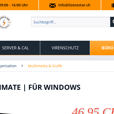
09:00 - 16:00 Uhr
info@lizenzstar.ch
SERVER & CAL
VIRENSCHUTZ
BÜRO
anisation
Multimedia & Grafik
TIMATE | FÜR WINDOWS
46.95 