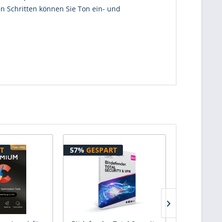
en Schritten können Sie Ton ein- und
T
57%
GESPART
31%
GESPA