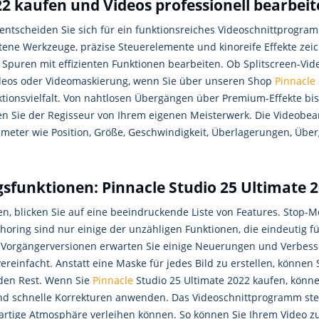
22 kaufen und Videos professionell bearbei
z entscheiden Sie sich für ein funktionsreiches Videoschnittprogr
ittene Werkzeuge, präzise Steuerelemente und kinoreife Effekte ze
 Spuren mit effizienten Funktionen bearbeiten. Ob Splitscreen-Vid
deos oder Videomaskierung, wenn Sie über unseren Shop
Pinnacle
tionsvielfalt. Von nahtlosen Übergängen über Premium-Effekte bis
en Sie der Regisseur von Ihrem eigenen Meisterwerk. Die Videobea
eter wie Position, Größe, Geschwindigkeit, Überlagerungen, Über
gsfunktionen: Pinnacle Studio 25 Ultimate 
en, blicken Sie auf eine beeindruckende Liste von Features. Stop
oring sind nur einige der unzähligen Funktionen, die eindeutig fü
 Vorgängerversionen erwarten Sie einige Neuerungen und Verbesser
vereinfacht. Anstatt eine Maske für jedes Bild zu erstellen, könne
 den Rest. Wenn Sie
Pinnacle
Studio 25 Ultimate 2022 kaufen, kön
nd schnelle Korrekturen anwenden. Das Videoschnittprogramm stell
gartige Atmosphäre verleihen können. So können Sie Ihrem Video z