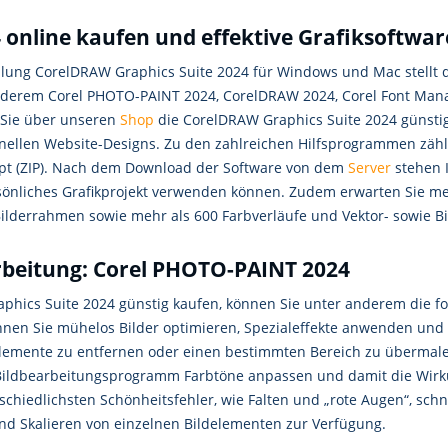
online kaufen und effektive Grafiksoftwar
ung CorelDRAW Graphics Suite 2024 für Windows und Mac stellt die
nderem Corel PHOTO-PAINT 2024, CorelDRAW 2024, Corel Font Mana
Sie über unseren
Shop
die CorelDRAW Graphics Suite 2024 günstig
ionellen Website-Designs. Zu den zahlreichen Hilfsprogrammen zäh
ript (ZIP). Nach dem Download der Software von dem
Server
stehen 
 persönliches Grafikprojekt verwenden können. Zudem erwarten Sie 
Bilderrahmen sowie mehr als 600 Farbverläufe und Vektor- sowie B
arbeitung: Corel PHOTO-PAINT 2024
hics Suite 2024 günstig kaufen, können Sie unter anderem die for
en Sie mühelos Bilder optimieren, Spezialeffekte anwenden und B
lemente zu entfernen oder einen bestimmten Bereich zu übermal
ildbearbeitungsprogramm Farbtöne anpassen und damit die Wirku
iedlichsten Schönheitsfehler, wie Falten und „rote Augen“, schnel
nd Skalieren von einzelnen Bildelementen zur Verfügung.