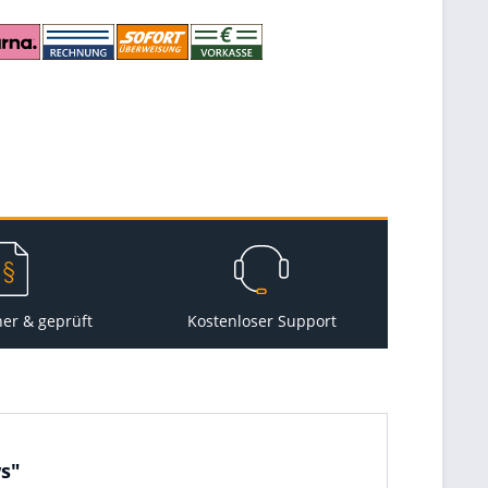
her & geprüft
Kostenloser Support
ws"