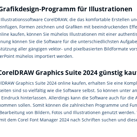
Grafikdesign-Programm für Illustrationen
Illustrationssoftware CorelDRAW, die das komfortable Erstellen un
e einfügen, Formen zeichnen und Grafiken mit beeindruckenden Eff
line kaufen, können Sie mühelos Illustrationen mit einer authentisc
chnung können Sie die Software für die unterschiedlichsten Aufga
terstützung aller gängigen vektor- und pixelbasierten Bildformate 
erPoint mühelos importiert werden.
CorelDRAW Graphics Suite 2024 günstig kau
DRAW Graphics Suite 2024 online kaufen, erhalten Sie eine Komplet
iten sind so vielfältig wie die Software selbst. So können unter 
 Eindruck hinterlassen. Allerdings kann die Software auch für di
tz kommen sollen. Somit können die zahlreichen Programme und F
 Bearbeitung von Bildern, Fotos und Illustrationen genutzt werde
 mit dem Corel Font Manager 2024 nach Schriften suchen und dies