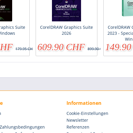
aphics Suite
CorelDRAW Graphics Suite
CorelDRAW G
Windows
2026
2023 - Specia
Win
CHF
609.90 CHF
149.9
179.95 CHF
899.90 CHF
ce
Informationen
n
Cookie-Einstellungen
Newsletter
 Zahlungsbedingungen
Referenzen