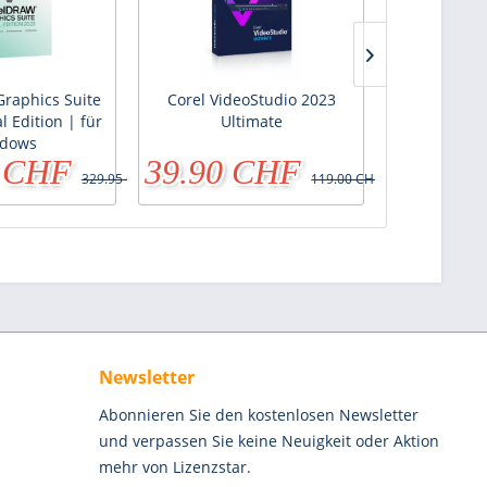
raphics Suite
Corel VideoStudio 2023
CorelDRAW 
l Edition | für
Ultimate
2021 - Speci
dows
Wi
0 CHF
39.90 CHF
169.9
329.95 CHF
119.00 CHF
Newsletter
Abonnieren Sie den kostenlosen Newsletter
und verpassen Sie keine Neuigkeit oder Aktion
mehr von Lizenzstar.