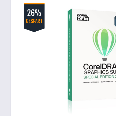
26%
GESPART