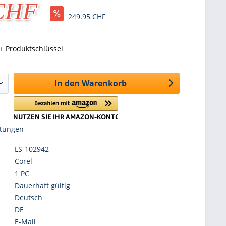
 CHF
249.95 CHF
+ Produktschlüssel
In den
Warenkorb
tungen
LS-102942
Corel
1 PC
Dauerhaft gültig
Deutsch
DE
E-Mail