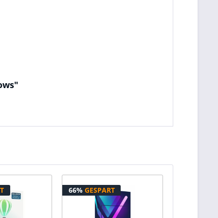
dows"
T
66%
GESPART
32%
GESPA