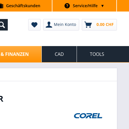
Geschäftskunden
Service/Hilfe
▼
Mein Konto
0.00 CHF
 & FINANZEN
CAD
TOOLS
R