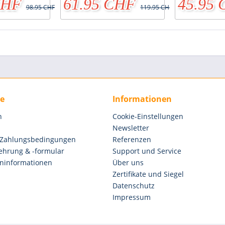
CHF
61.95 CHF
45.95
98.95 CHF
119.95 CHF
ce
Informationen
n
Cookie-Einstellungen
Newsletter
 Zahlungsbedingungen
Referenzen
ehrung & -formular
Support und Service
ninformationen
Über uns
Zertifikate und Siegel
Datenschutz
Impressum