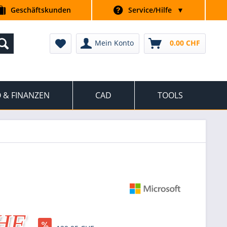
Geschäftskunden
Service/Hilfe
▼
Mein Konto
0.00 CHF
 & FINANZEN
CAD
TOOLS
CHF