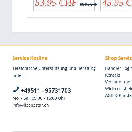
53.95 CHF
45.95 
98.95 CHF
Service Hotline
Shop Servi
Telefonische Unterstützung und Beratung
Händler-Logi
Kontakt
unter:
Versand und
Widerrufsbel
+49511 - 95731703
AGB & Kunde
Mo. - Sa.: 09:00 - 16:00 Uhr
info@lizenzstar.ch