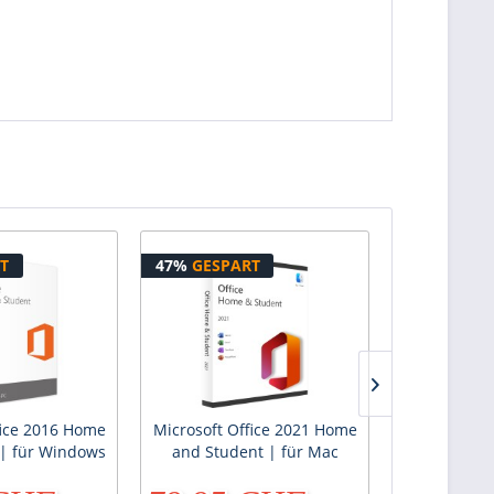
T
47%
GESPART
50%
GESPA
fice 2016 Home
Microsoft Office 2021 Home
Microsof
| für Windows
and Student | für Mac
Standard 