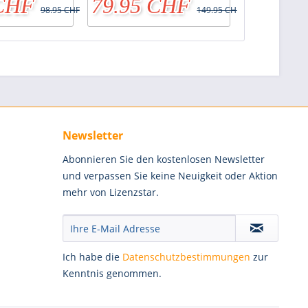
 CHF
79.95 CHF
69.95
98.95 CHF
149.95 CHF
Newsletter
Abonnieren Sie den kostenlosen Newsletter
und verpassen Sie keine Neuigkeit oder Aktion
mehr von Lizenzstar.
Ich habe die
Datenschutzbestimmungen
zur
Kenntnis genommen.