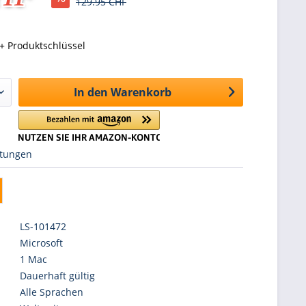
129.95 CHF
+ Produktschlüssel
In den
Warenkorb
tungen
LS-101472
Microsoft
1 Mac
Dauerhaft gültig
Alle Sprachen