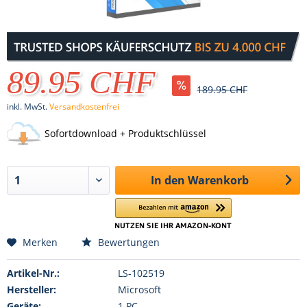
89.95 CHF
189.95 CHF
inkl. MwSt.
Versandkostenfrei
Sofortdownload + Produktschlüssel
In den
Warenkorb
Merken
Bewertungen
Artikel-Nr.:
LS-102519
Hersteller:
Microsoft
Geräte:
1 PC