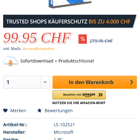
99.95 CHF
279.95 CHF
inkl. MwSt.
Versandkostenfrei
Sofortdownload + Produktschlüssel
In den
Warenkorb
Merken
Bewertungen
Artikel-Nr.:
LS-102521
Hersteller:
Microsoft
Geräte:
1 PC