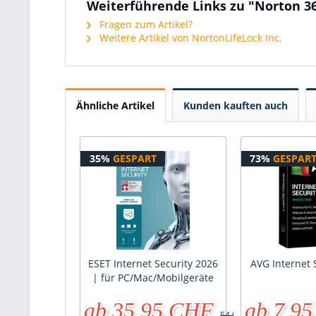
Weiterführende Links zu "Norton 36
Fragen zum Artikel?
Weitere Artikel von NortonLifeLock Inc.
Ähnliche Artikel
Kunden kauften auch
35%
GESPART
73%
GESPAR
ESET Internet Security 2026
AVG Internet 
| für PC/Mac/Mobilgeräte
ab 35.95 CHF
ab 7.9
54.95 CHF