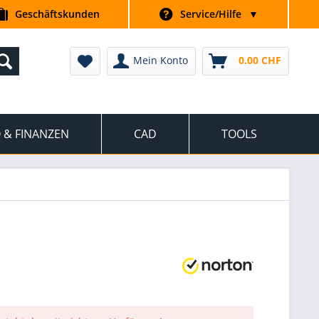
Geschäftskunden
Service/Hilfe
▼
Mein Konto
0.00 CHF
 & FINANZEN
CAD
TOOLS