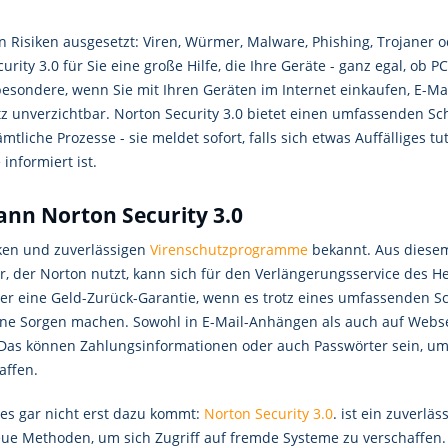
hen Risiken ausgesetzt: Viren, Würmer, Malware, Phishing, Trojaner
urity 3.0 für Sie eine große Hilfe, die Ihre Geräte - ganz egal, ob P
besondere, wenn Sie mit Ihren Geräten im Internet einkaufen, E-Ma
utz unverzichtbar. Norton Security 3.0 bietet einen umfassenden Sc
liche Prozesse - sie meldet sofort, falls sich etwas Auffälliges t
informiert ist.
ann Norton Security 3.0
rken und zuverlässigen
Virenschutzprogramme
bekannt. Aus diesem
, der Norton nutzt, kann sich für den Verlängerungsservice des H
hier eine Geld-Zurück-Garantie, wenn es trotz eines umfassenden
ine Sorgen machen. Sowohl in E-Mail-Anhängen als auch auf Webse
as können Zahlungsinformationen oder auch Passwörter sein, um s
affen.
 es gar nicht erst dazu kommt:
Norton Security 3.0
. ist ein zuverl
ue Methoden, um sich Zugriff auf fremde Systeme zu verschaffen. So