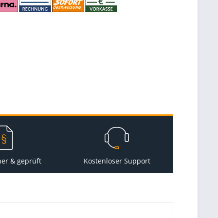
her & geprüft
Kostenloser Support