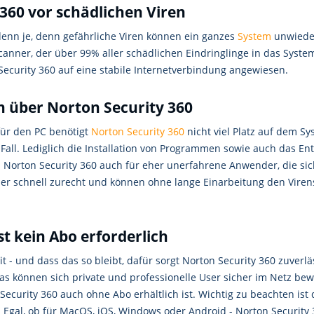
 360 vor schädlichen Viren
 denn je, denn gefährliche Viren können ein ganzes
System
unwieder
canner, der über 99% aller schädlichen Eindringlinge in das Syst
Security 360 auf eine stabile Internetverbindung angewiesen.
n über Norton Security 360
für den PC benötigt
Norton Security 360
nicht viel Platz auf dem S
all. Lediglich die Installation von Programmen sowie auch das E
h Norton Security 360 auch für eher unerfahrene Anwender, die si
ser schnell zurecht und können ohne lange Einarbeitung den Vire
st kein Abo erforderlich
t - und dass das so bleibt, dafür sorgt Norton Security 360 zuverl
ras können sich private und professionelle User sicher im Netz
n Security 360 auch ohne Abo erhältlich ist. Wichtig zu beachten i
gal, ob für MacOS, iOS, Windows oder Android - Norton Security 3