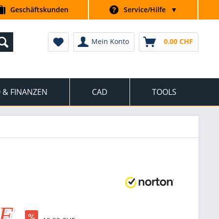
Geschäftskunden
Service/Hilfe
▼
Mein Konto
0.00 CHF
 & FINANZEN
CAD
TOOLS
HF