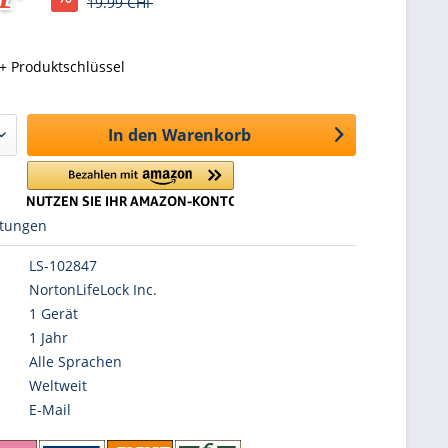
19.99 CHF
+ Produktschlüssel
In den
Warenkorb
tungen
LS-102847
NortonLifeLock Inc.
1 Gerät
1 Jahr
Alle Sprachen
Weltweit
E-Mail