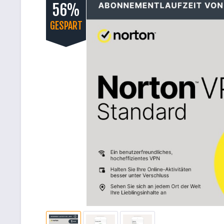
56%
GESPART