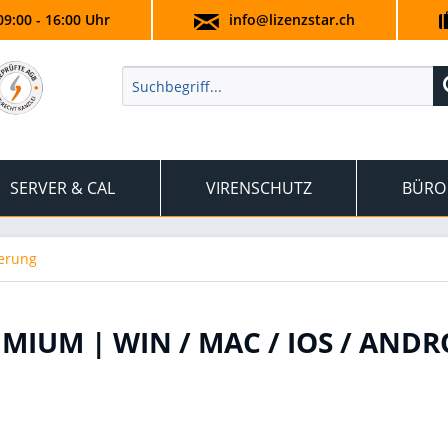
09:00 - 16:00 Uhr
info@lizenzstar.ch
SERVER & CAL
VIRENSCHUTZ
BÜRO
herung
IUM | WIN / MAC / IOS / ANDRO