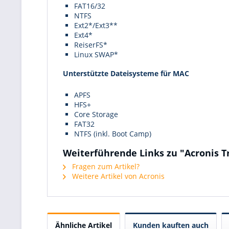
FAT16/32
NTFS
Ext2*/Ext3**
Ext4*
ReiserFS*
Linux SWAP*
Unterstützte Dateisysteme für MAC
APFS
HFS+
Core Storage
FAT32
NTFS (inkl. Boot Camp)
Weiterführende Links zu "Acronis T
Fragen zum Artikel?
Weitere Artikel von Acronis
Ähnliche Artikel
Kunden kauften auch