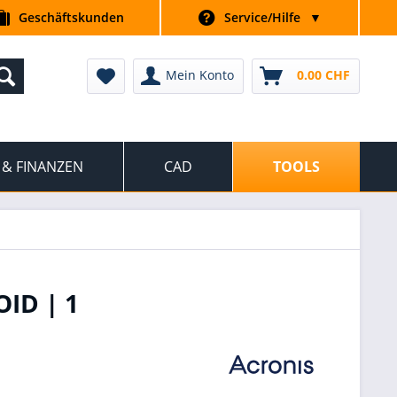
Geschäftskunden
Service/Hilfe
▼
Mein Konto
0.00 CHF
 & FINANZEN
CAD
TOOLS
ID | 1