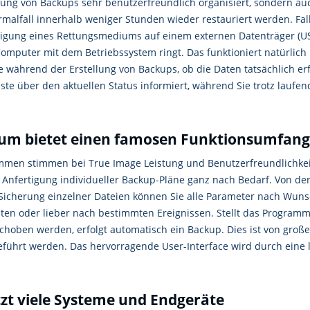
igung von Backups sehr benutzerfreundlich organisiert, sondern au
malfall innerhalb weniger Stunden wieder restauriert werden. Fal
ertigung eines Rettungsmediums auf einem externen Datenträger (US
omputer mit dem Betriebssystem ringt. Das funktioniert natürlich
e während der Erstellung von Backups, ob die Daten tatsächlich erf
eiste über den aktuellen Status informiert, während Sie trotz lauf
ium bietet einen famosen Funktionsumfang
men stimmen bei True Image Leistung und Benutzerfreundlichkeit
 Anfertigung individueller Backup-Pläne ganz nach Bedarf. Von de
Sicherung einzelner Dateien können Sie alle Parameter nach Wunsch 
ten oder lieber nach bestimmten Ereignissen. Stellt das Programm
schoben werden, erfolgt automatisch ein Backup. Dies ist von gr
ührt werden. Das hervorragende User-Interface wird durch eine le
t viele Systeme und Endgeräte