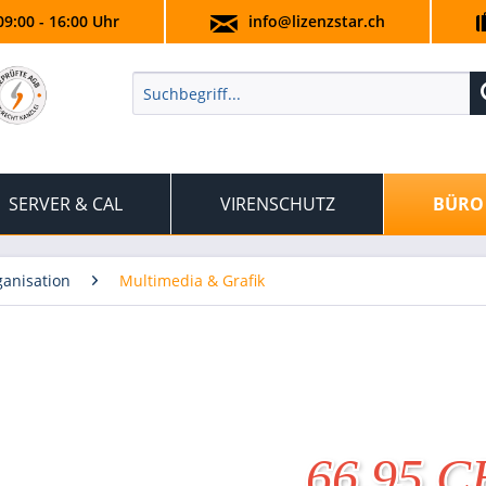
09:00 - 16:00 Uhr
info@lizenzstar.ch
SERVER & CAL
VIRENSCHUTZ
BÜRO
anisation
Multimedia & Grafik
66.95 