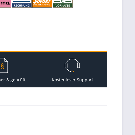
her & geprüft
Kostenloser Support