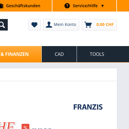
Geschäftskunden
Service/Hilfe
▼
Mein Konto
0.00 CHF
 & FINANZEN
CAD
TOOLS
CHF