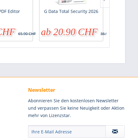
DF Editor
G Data Total Security 2026
Bitdefender
 CHF
ab 20.90 CHF
ab 37
65.90 CHF
36.90 CHF
Newsletter
Abonnieren Sie den kostenlosen Newsletter
und verpassen Sie keine Neuigkeit oder Aktion
mehr von Lizenzstar.