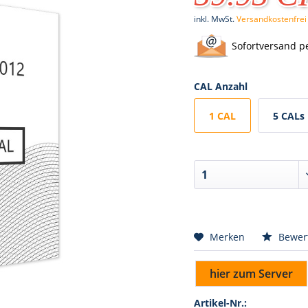
inkl. MwSt.
Versandkostenfrei
Sofortversand p
CAL Anzahl
1 CAL
5 CALs
Merken
Bewer
hier zum Server
Artikel-Nr.: