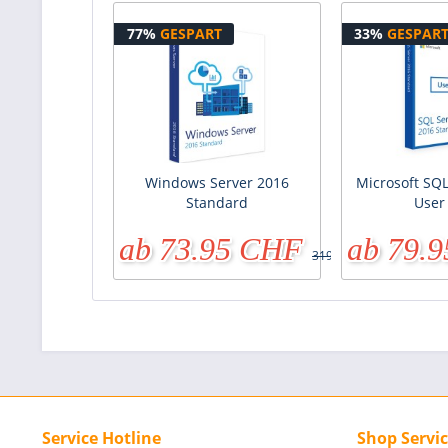
77%
GESPART
33%
GESPAR
Windows Server 2016
Microsoft SQL
Standard
User
ab 73.95 CHF
ab 79.
319.90 CHF
Service Hotline
Shop Servi