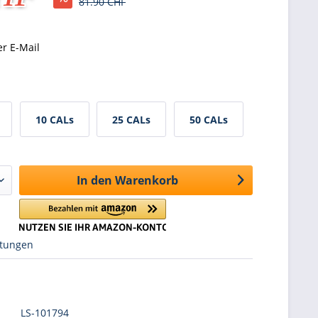
81.90 CHF
er E-Mail
10 CALs
25 CALs
50 CALs
In den
Warenkorb
tungen
LS-101794