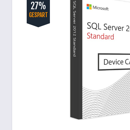
27%
GESPART