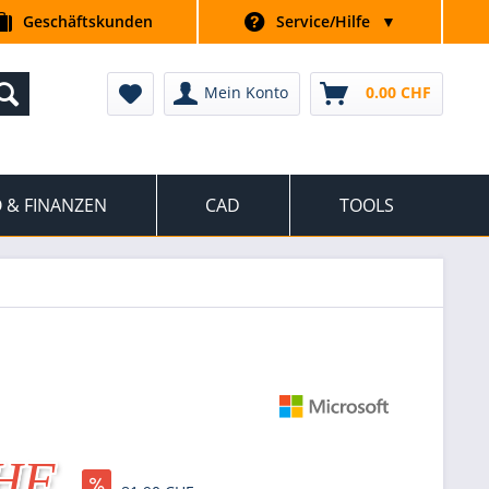
Geschäftskunden
Service/Hilfe
▼
Mein Konto
0.00 CHF
 & FINANZEN
CAD
TOOLS
CHF