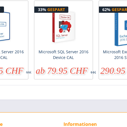
T
33%
GESPART
62%
GESPAR
 Server 2016
Microsoft SQL Server 2016
Microsoft E
 CAL
Device CAL
2016 S
95 CHF
ab 79.95 CHF
290.9
119.95 CHF
119.95 CHF
ce
Informationen