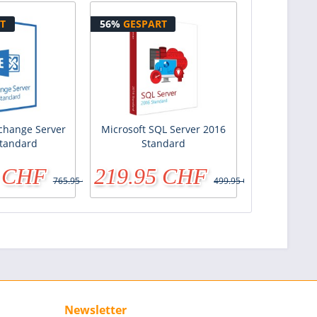
T
56%
GESPART
xchange Server
Microsoft SQL Server 2016
tandard
Standard
5 CHF
219.95 CHF
765.95 CHF
499.95 CHF
Newsletter