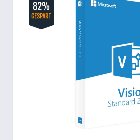
82%
GESPART