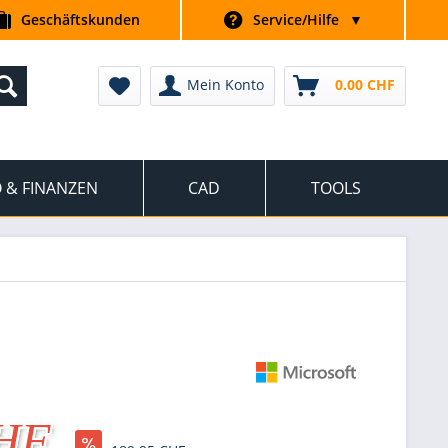
Geschäftskunden
Service/Hilfe
▼
Mein Konto
0.00 CHF
 & FINANZEN
CAD
TOOLS
CHF