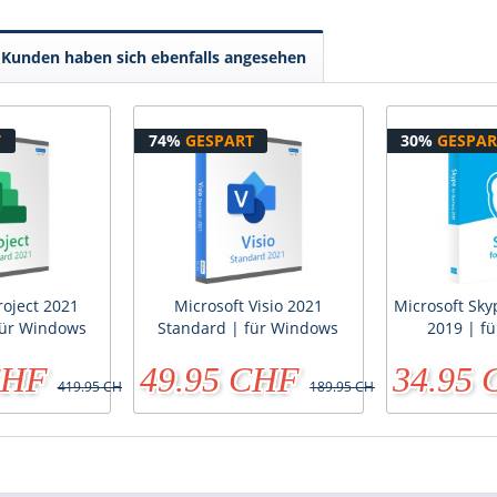
Kunden haben sich ebenfalls angesehen
T
74%
GESPART
30%
GESPAR
roject 2021
Microsoft Visio 2021
Microsoft Sky
für Windows
Standard | für Windows
2019 | f
CHF
49.95 CHF
34.95
419.95 CHF
189.95 CHF