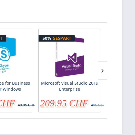
T
50%
GESPART
43%
GESPA
pe for Business
Microsoft Visual Studio 2019
Microsoft Vi
ür Windows
Enterprise
Prof
 CHF
209.95 CHF
379.9
49.95 CHF
419.95 CHF