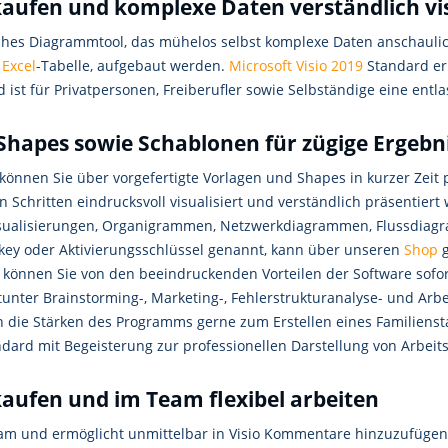
kaufen und komplexe Daten verständlich vi
ches Diagrammtool, das mühelos selbst komplexe Daten anschaulich 
r
Excel
-Tabelle, aufgebaut werden.
Microsoft Visio 2019
Standard er
 ist für Privatpersonen, Freiberufler sowie Selbständige eine entl
 Shapes sowie Schablonen für zügige Ergebn
können Sie über vorgefertigte Vorlagen und Shapes in kurzer Zeit
Schritten eindrucksvoll visualisiert und verständlich präsentiert 
kvisualisierungen, Organigrammen, Netzwerkdiagrammen, Flussdiag
key oder Aktivierungsschlüssel genannt, kann über unseren
Shop
g
können Sie von den beeindruckenden Vorteilen der Software sofor
tunter Brainstorming-, Marketing-, Fehlerstrukturanalyse- und Arb
rden die Stärken des Programms gerne zum Erstellen eines Famili
dard mit Begeisterung zur professionellen Darstellung von Arbeit
kaufen und im Team flexibel arbeiten
eam und ermöglicht unmittelbar in Visio Kommentare hinzuzufüge