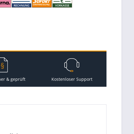
her & geprüft
Kostenloser Support