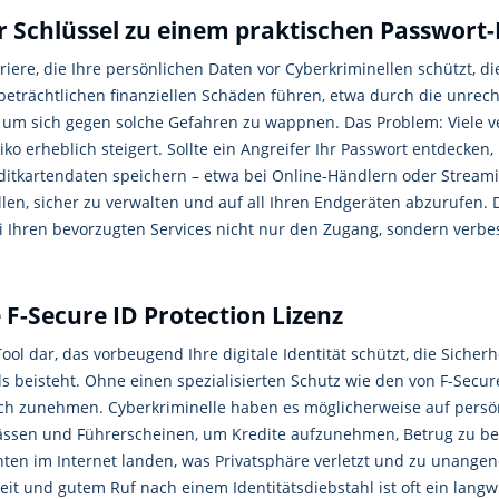
er Schlüssel zu einem praktischen Passwor
rriere, die Ihre persönlichen Daten vor Cyberkriminellen schützt, d
beträchtlichen finanziellen Schäden führen, etwa durch die unre
, um sich gegen solche Gefahren zu wappnen. Das Problem: Viele 
iko erheblich steigert. Sollte ein Angreifer Ihr Passwort entdecken
ditkartendaten speichern – etwa bei Online-Händlern oder Streami
ellen, sicher zu verwalten und auf all Ihren Endgeräten abzurufen.
 Ihren bevorzugten Services nicht nur den Zugang, sondern verbess
 F-Secure ID Protection Lizenz
Tool dar, das vorbeugend Ihre digitale Identität schützt, die Siche
ls beisteht. Ohne einen spezialisierten Schutz wie den von F-Secur
lich zunehmen. Cyberkriminelle haben es möglicherweise auf pers
ssen und Führerscheinen, um Kredite aufzunehmen, Betrug zu beg
önnten im Internet landen, was Privatsphäre verletzt und zu unan
it und gutem Ruf nach einem Identitätsdiebstahl ist oft ein langwi