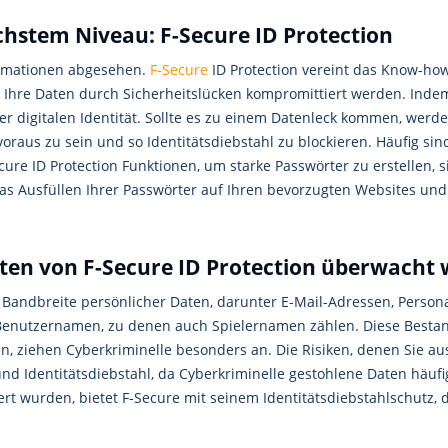
chstem Niveau: F-Secure ID Protection
formationen abgesehen.
F-Secure
ID Protection vereint das Know-ho
e Ihre Daten durch Sicherheitslücken kompromittiert werden. Inde
r digitalen Identität. Sollte es zu einem Datenleck kommen, werde
oraus zu sein und so Identitätsdiebstahl zu blockieren. Häufig sind
ure ID Protection Funktionen, um starke Passwörter zu erstellen, 
as Ausfüllen Ihrer Passwörter auf Ihren bevorzugten Websites und s
en von F-Secure ID Protection überwacht
Bandbreite persönlicher Daten, darunter E-Mail-Adressen, Person
nutzernamen, zu denen auch Spielernamen zählen. Diese Bestandtei
en, ziehen Cyberkriminelle besonders an. Die Risiken, denen Sie a
nd Identitätsdiebstahl, da Cyberkriminelle gestohlene Daten häuf
rt wurden, bietet F-Secure mit seinem Identitätsdiebstahlschutz, de