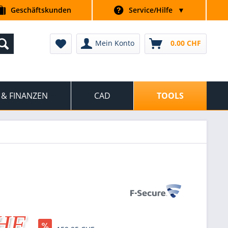
Geschäftskunden
Service/Hilfe
▼
Mein Konto
0.00 CHF
 & FINANZEN
CAD
TOOLS
CHF