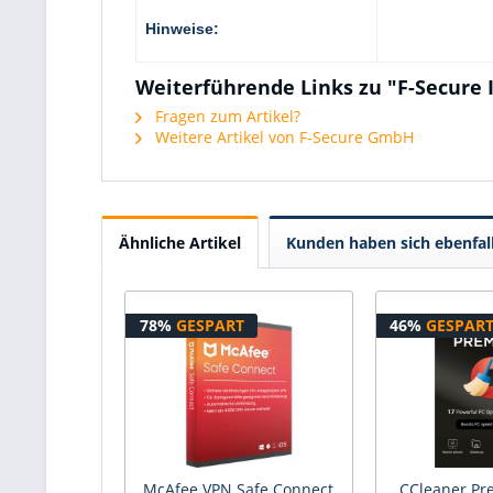
Hinweise:
Weiterführende Links zu "F-Secure 
Fragen zum Artikel?
Weitere Artikel von F-Secure GmbH
Ähnliche Artikel
Kunden haben sich ebenfal
78%
GESPART
46%
GESPAR
McAfee VPN Safe Connect
CCleaner Pr