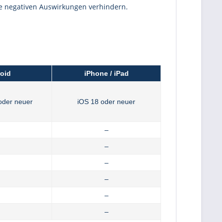
che negativen Auswirkungen verhindern.
oid
iPhone / iPad
oder neuer
iOS 18 oder neuer
–
–
–
–
–
–