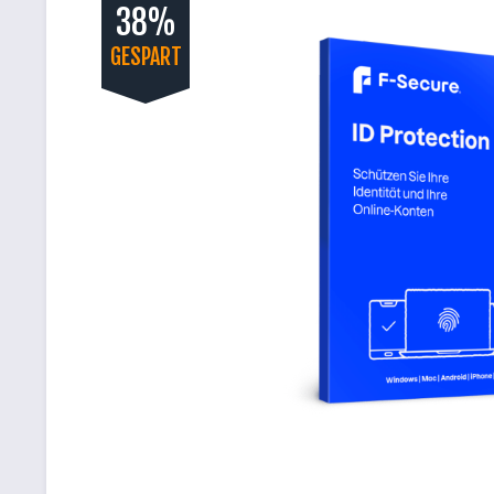
38%
GESPART