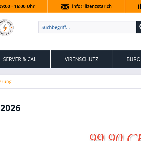
09:00 - 16:00 Uhr
info@lizenzstar.ch
SERVER & CAL
VIRENSCHUTZ
BÜRO
herung
 2026
99.90 