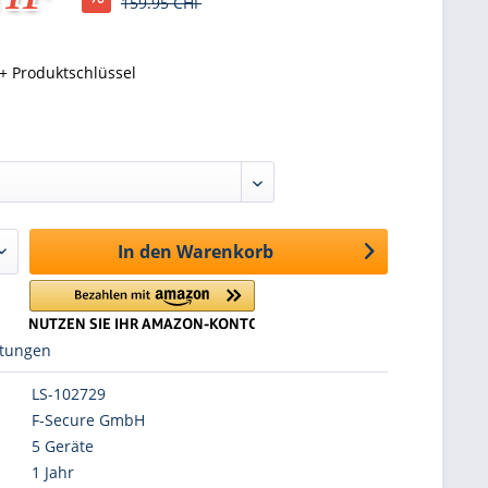
159.95 CHF
+ Produktschlüssel
In den
Warenkorb
tungen
LS-102729
F-Secure GmbH
5 Geräte
1 Jahr