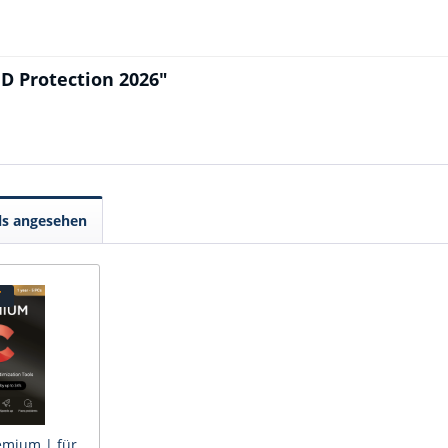
ID Protection 2026"
ls angesehen
T
emium | für