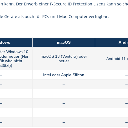
hen kann. Der Erwerb einer F-Secure ID Protection Lizenz kann sol
le Geräte als auch für PCs und Mac-Computer verfügbar.
dows
macOS
Andr
der Windows 10
oder neuer (Nur
macOS 13 (Ventura) oder
Android 11 
Bit wird nicht
neuer
stützt))
–
Intel oder Apple Silicon
–
–
–
–
–
–
–
–
–
–
–
–
–
–
–
–