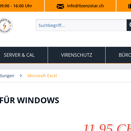
09:00 - 16:00 Uhr
info@lizenzstar.ch
SERVER & CAL
VIRENSCHUTZ
BÜRO
ndungen
Microsoft Excel
| FÜR WINDOWS
11.95 C