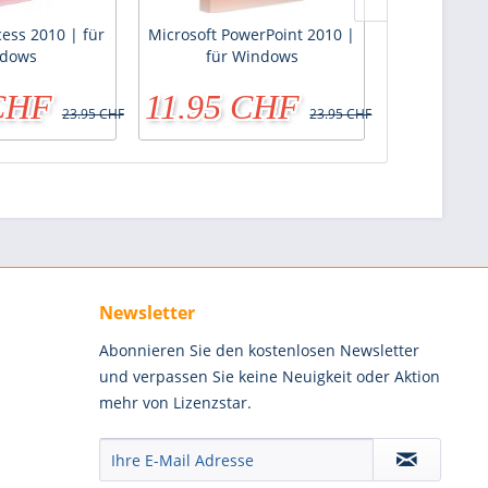
cess 2010 | für
Microsoft PowerPoint 2010 |
Microsoft O
dows
für Windows
and Student
 CHF
11.95 CHF
45.95
23.95 CHF
23.95 CHF
Newsletter
Abonnieren Sie den kostenlosen Newsletter
und verpassen Sie keine Neuigkeit oder Aktion
mehr von Lizenzstar.