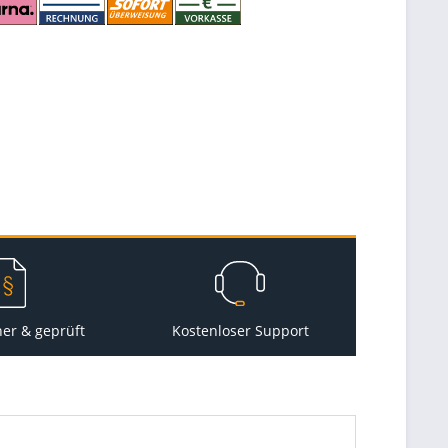
her & geprüft
Kostenloser Support