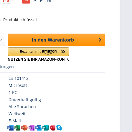
79.95 CHF
+ Produktschlüssel
In den
Warenkorb
tungen
LS-101412
Microsoft
1 PC
Dauerhaft gültig
Alle Sprachen
Weltweit
E-Mail