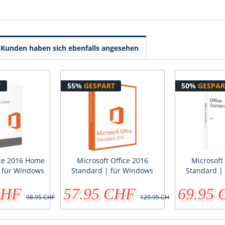
Kunden haben sich ebenfalls angesehen
T
55%
GESPART
50%
GESPAR
ice 2016 Home
Microsoft Office 2016
Microsoft
| für Windows
Standard | für Windows
Standard |
CHF
57.95 CHF
69.95
98.95 CHF
129.95 CHF