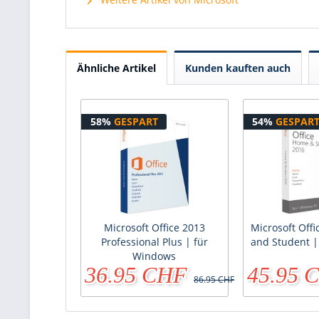
Ähnliche Artikel
Kunden kauften auch
58%
GESPART
54%
GESPAR
Microsoft Office 2013
Microsoft Off
Professional Plus | für
and Student 
Windows
36.95 CHF
45.95 
86.95 CHF