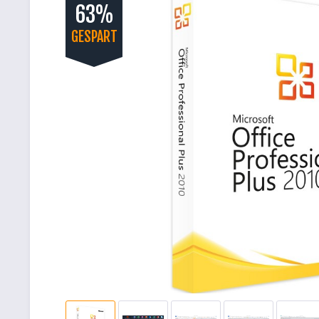
63%
GESPART