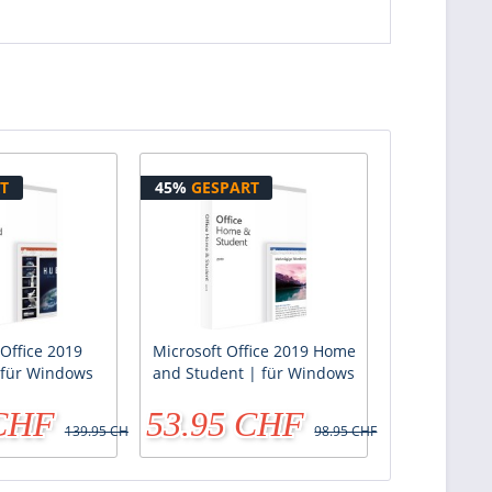
T
45%
GESPART
 Office 2019
Microsoft Office 2019 Home
 für Windows
and Student | für Windows
 CHF
53.95 CHF
139.95 CHF
98.95 CHF