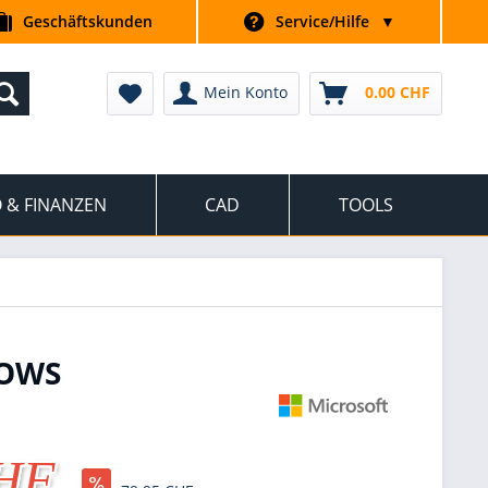
Geschäftskunden
Service/Hilfe
▼
Mein Konto
0.00 CHF
 & FINANZEN
CAD
TOOLS
DOWS
CHF