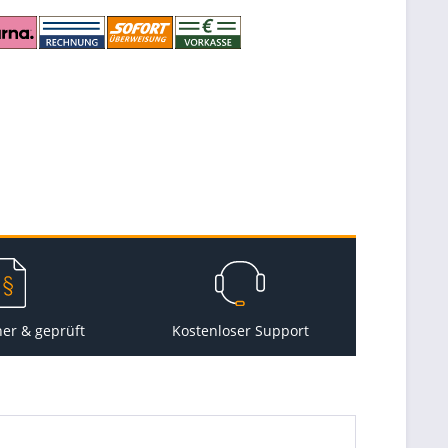
her & geprüft
Kostenloser Support