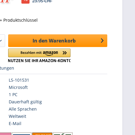
23.95 CHF
+ Produktschlüssel
In den
Warenkorb
tungen
LS-101531
Microsoft
1 PC
Dauerhaft gültig
Alle Sprachen
Weltweit
E-Mail