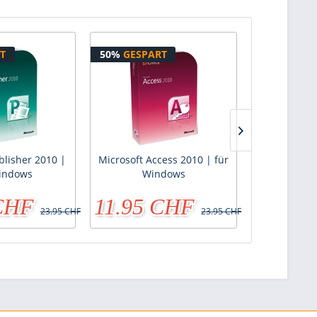
T
50%
GESPART
54%
GESPA
blisher 2010 |
Microsoft Access 2010 | für
Microsoft O
indows
Windows
and Student
 CHF
11.95 CHF
45.95
23.95 CHF
23.95 CHF