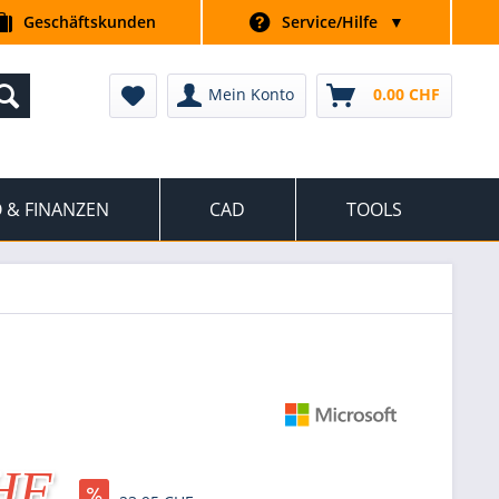
Geschäftskunden
Service/Hilfe
▼
Mein Konto
0.00 CHF
 & FINANZEN
CAD
TOOLS
HF