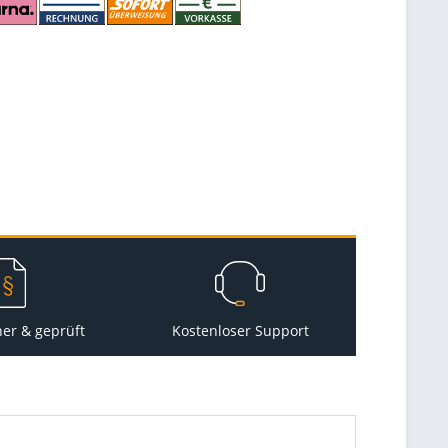
her & geprüft
Kostenloser Support