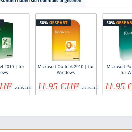
Kunden haben sich ebenfalls angesehen
T
50%
GESPART
50%
GESPAR
el 2010 | für
Microsoft Outlook 2010 | für
Microsoft Pu
dows
Windows
für W
CHF
11.95 CHF
11.95
23.95 CHF
23.95 CHF