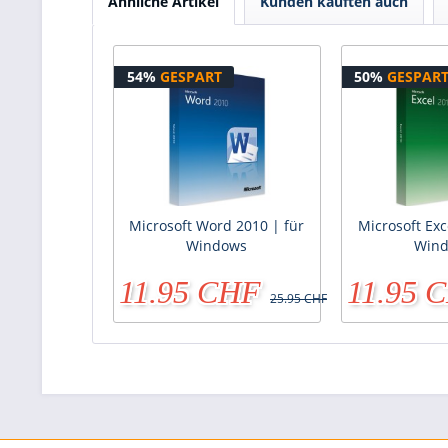
Ähnliche Artikel
Kunden kauften auch
54%
GESPART
50%
GESPAR
Microsoft Word 2010 | für
Microsoft Exc
Windows
Win
11.95 CHF
11.95 
25.95 CHF